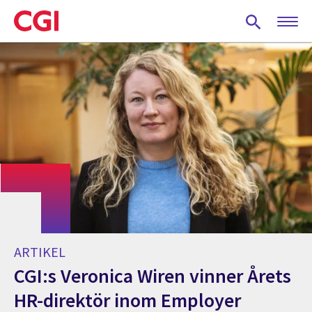
Skip
to
main
content
ARTIKEL
CGI:s Veronica Wiren vinner Årets
HR-direktör inom Employer