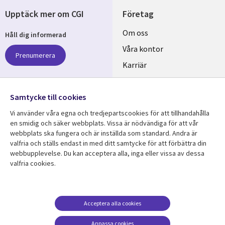
Upptäck mer om CGI
Företag
Useful
Om oss
Håll dig informerad
links
Våra kontor
Prenumerera
SWEDEN
Karriär
Hållbarhet
Samtycke till cookies
Följ oss
Vi använder våra egna och tredjepartscookies för att tillhandahålla
Social
en smidig och säker webbplats. Vissa är nödvändiga för att vår
Media
webbplats ska fungera och är inställda som standard. Andra är
SWEDEN
valfria och ställs endast in med ditt samtycke för att förbättra din
webbupplevelse. Du kan acceptera alla, inga eller vissa av dessa
valfria cookies.
Resurscenter
Support
Library
Legal
Kundcase
Integritet och
dataskydd
Links
SWEDEN
Nyheter
Acceptera alla cookies
Accessibility
SWEDEN
Artiklar
Anpassa cookies