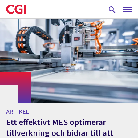
Skip
to
main
content
ARTIKEL
Ett effektivt MES optimerar
tillverkning och bidrar till att