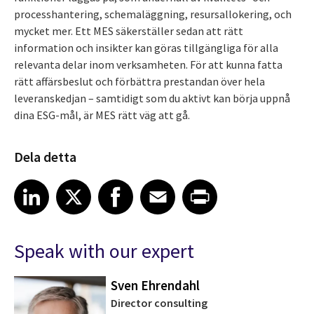
processhantering, schemaläggning, resursallokering, och
mycket mer. Ett MES säkerställer sedan att rätt
information och insikter kan göras tillgängliga för alla
relevanta delar inom verksamheten. För att kunna fatta
rätt affärsbeslut och förbättra prestandan över hela
leveranskedjan – samtidigt som du aktivt kan börja uppnå
dina ESG-mål, är MES rätt väg att gå.
Dela detta
Share article on LinkedIn
Share article on X
Share article on Facebook
Share article on Email
Share article on Print
LinkedIn
X
Facebook
Email
Print
Speak with our expert
Sven Ehrendahl
Director consulting