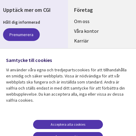
Upptäck mer om CGI
Företag
Useful
Om oss
Håll dig informerad
links
Våra kontor
Prenumerera
SWEDEN
Karriär
Hållbarhet
Samtycke till cookies
Följ oss
Vi använder våra egna och tredjepartscookies för att tillhandahålla
Social
en smidig och säker webbplats. Vissa är nödvändiga för att vår
Media
webbplats ska fungera och är inställda som standard. Andra är
SWEDEN
valfria och ställs endast in med ditt samtycke för att förbättra din
webbupplevelse. Du kan acceptera alla, inga eller vissa av dessa
valfria cookies.
Resurscenter
Support
Library
Legal
Kundcase
Integritet och
dataskydd
Links
SWEDEN
Nyheter
Acceptera alla cookies
Accessibility
SWEDEN
Artiklar