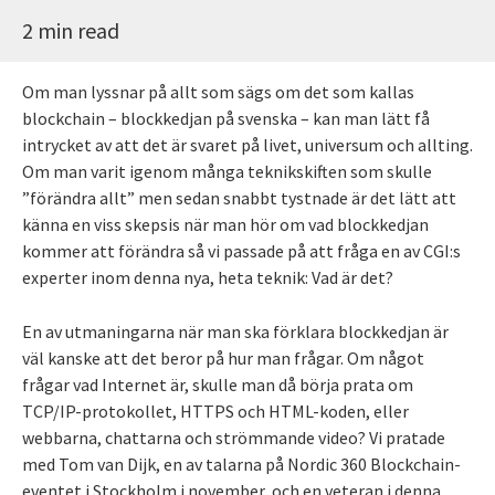
2 min read
Om man lyssnar på allt som sägs om det som kallas
blockchain – blockkedjan på svenska – kan man lätt få
intrycket av att det är svaret på livet, universum och allting.
Om man varit igenom många teknikskiften som skulle
”förändra allt” men sedan snabbt tystnade är det lätt att
känna en viss skepsis när man hör om vad blockkedjan
kommer att förändra så vi passade på att fråga en av CGI:s
experter inom denna nya, heta teknik: Vad är det?
En av utmaningarna när man ska förklara blockkedjan är
väl kanske att det beror på hur man frågar. Om något
frågar vad Internet är, skulle man då börja prata om
TCP/IP-protokollet, HTTPS och HTML-koden, eller
webbarna, chattarna och strömmande video? Vi pratade
med Tom van Dijk, en av talarna på Nordic 360 Blockchain-
eventet i Stockholm i november, och en veteran i denna