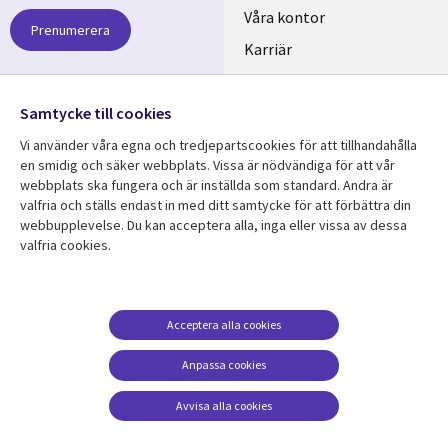
links
Våra kontor
Prenumerera
SWEDEN
Karriär
Hållbarhet
Samtycke till cookies
Följ oss
Vi använder våra egna och tredjepartscookies för att tillhandahålla
Social
en smidig och säker webbplats. Vissa är nödvändiga för att vår
Media
webbplats ska fungera och är inställda som standard. Andra är
SWEDEN
valfria och ställs endast in med ditt samtycke för att förbättra din
webbupplevelse. Du kan acceptera alla, inga eller vissa av dessa
valfria cookies.
Resurscenter
Support
Library
Legal
Kundcase
Integritet och
dataskydd
Links
SWEDEN
Nyheter
Acceptera alla cookies
Accessibility
SWEDEN
Artiklar
Anpassa cookies
Terms of Use
Blogg
Hantering av cookies
Avvisa alla cookies
Event
Viewpoints