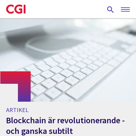
Skip
to
main
content
ARTIKEL
Blockchain är revolutionerande -
och ganska subtilt