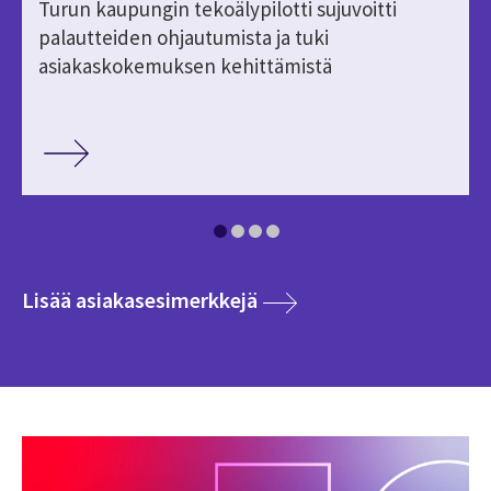
Turun kaupungin tekoälypilotti sujuvoitti
palautteiden ohjautumista ja tuki
asiakaskokemuksen kehittämistä
media
Lisää asiakasesimerkkejä