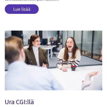
Lue lisää
Ura CGI:llä