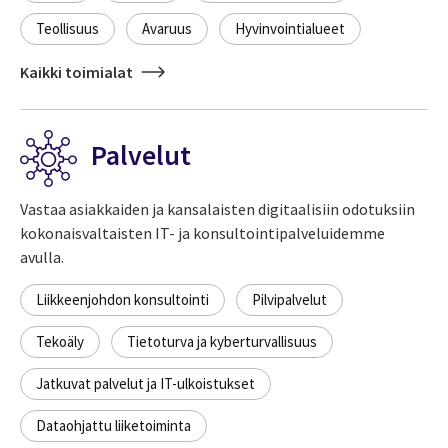
Teollisuus
Avaruus
Hyvinvointialueet
Kaikki toimialat
Palvelut
Vastaa asiakkaiden ja kansalaisten digitaalisiin odotuksiin
kokonaisvaltaisten IT- ja konsultointipalveluidemme
avulla.
Liikkeenjohdon konsultointi
Pilvipalvelut
Tekoäly
Tietoturva ja kyberturvallisuus
Jatkuvat palvelut ja IT-ulkoistukset
Dataohjattu liiketoiminta