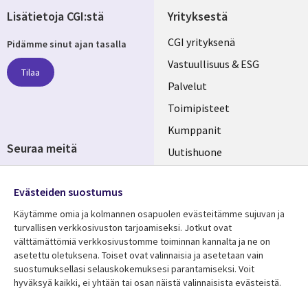
Lisätietoja CGI:stä
Yrityksestä
Useful
CGI yrityksenä
Pidämme sinut ajan tasalla
links
Vastuullisuus & ESG
Tilaa
FINLAND
Palvelut
Toimipisteet
Kumppanit
Seuraa meitä
Uutishuone
Social
Ura CGI:llä
Media
Evästeiden suostumus
FINLAND
Käytämme omia ja kolmannen osapuolen evästeitämme sujuvan ja
turvallisen verkkosivuston tarjoamiseksi. Jotkut ovat
Resurssikeskus
Lisätietoa
välttämättömiä verkkosivustomme toiminnan kannalta ja ne on
Library
Legal
asetettu oletuksena. Toiset ovat valinnaisia ​​ja asetetaan vain
Asiakastarinat
Tietosuoja
suostumuksellasi selauskokemuksesi parantamiseksi. Voit
Links
FINLAND
Artikkelit
Tietosuojaseloste
hyväksyä kaikki, ei yhtään tai osan näistä valinnaisista evästeistä.
FINLAND
Blogit
Käyttöehdot