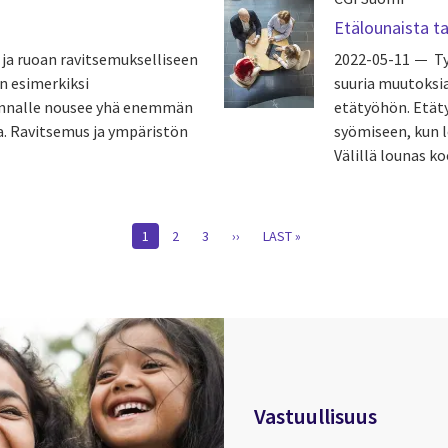
Etälounaista tak
 ja ruoan ravitsemukselliseen
2022-05-11
T
n esimerkiksi
suuria muutoksi
rinnalle nousee yhä enemmän
etätyöhön. Etät
a. Ravitsemus ja ympäristön
syömiseen, kun l
Välillä lounas ko
CURRENT
1
PAGE
2
PAGE
3
NEXT
››
LAST
LAST »
PAGE
PAGE
PAGE
Vastuullisuus