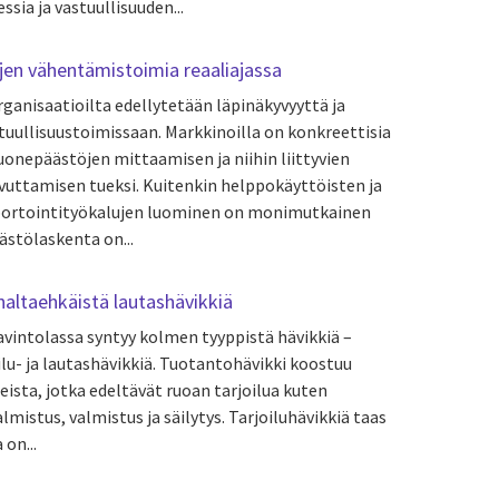
sia ja vastuullisuuden...
öjen vähentämistoimia reaaliajassa
ganisaatioilta edellytetään läpinäkyvyyttä ja
stuullisuustoimissaan. Markkinoilla on konkreettisia
uonepäästöjen mittaamisen ja niihin liittyvien
vuttamisen tueksi. Kuitenkin helppokäyttöisten ja
raportointityökalujen luominen on monimutkainen
äästölaskenta on...
naltaehkäistä lautashävikkiä
avintolassa syntyy kolmen tyyppistä hävikkiä –
ilu- ja lautashävikkiä. Tuotantohävikki koostuu
eista, jotka edeltävät ruoan tarjoilua kuten
almistus, valmistus ja säilytys. Tarjoiluhävikkiä taas
 on...