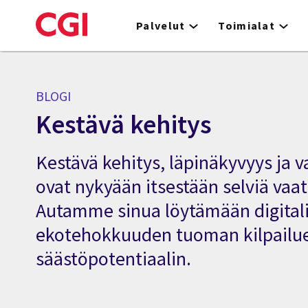
Skip
to
Palvelut
Toimialat
main
content
BLOGI
Kestävä kehitys
Kestävä kehitys, läpinäkyvyys ja v
ovat nykyään itsestään selviä vaa
Autamme sinua löytämään digitali
ekotehokkuuden tuoman kilpailu
säästöpotentiaalin.