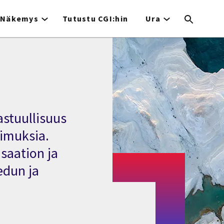
Näkemys
Tutustu CGI:hin
Ura
astuullisuus
timuksia.
saation ja
edun ja