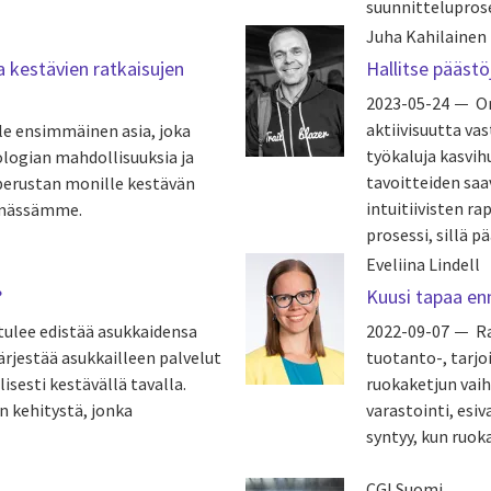
suunnitteluproses
Juha Kahilainen
a kestävien ratkaisujen
Hallitse pääst
2023-05-24
Or
aktiivisuutta va
le ensimmäinen asia, joka
työkaluja kasvih
ologian mahdollisuuksia ja
tavoitteiden saa
 perustan monille kestävän
intuitiivisten 
lämässämme.
prosessi, sillä p
Eveliina Lindell
?
Kuusi tapaa en
ulee edistää asukkaidensa
2022-09-07
R
ärjestää asukkailleen palvelut
tuotanto-, tarjo
lisesti kestävällä tavalla.
ruokaketjun vaih
n kehitystä, jonka
varastointi, esiv
syntyy, kun ruoka
CGI Suomi