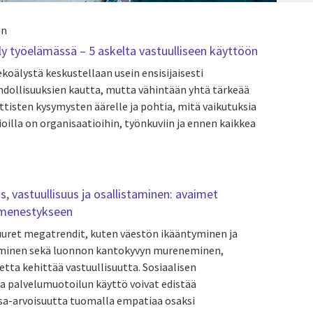
en
ly työelämässä – 5 askelta vastuulliseen käyttöön
koälystä keskustellaan usein ensisijaisesti
dollisuuksien kautta, mutta vähintään yhtä tärkeää
ettisten kysymysten äärelle ja pohtia, mitä vaikutuksia
ioilla on organisaatioihin, työnkuviin ja ennen kaikkea
, vastuullisuus ja osallistaminen: avaimet
n menestykseen
uuret megatrendit, kuten väestön ikääntyminen ja
inen sekä luonnon kantokyvyn mureneminen,
etta kehittää vastuullisuutta. Sosiaalisen
ja palvelumuotoilun käyttö voivat edistää
sa-arvoisuutta tuomalla empatiaa osaksi