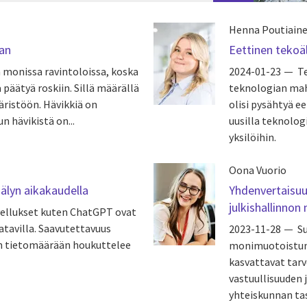
Henna Poutiain
aan
Eettinen tekoä
 monissa ravintoloissa, koska
2024-01-23
Te
päätyä roskiin. Sillä määrällä
teknologian mah
äristöön. Hävikkiä on
olisi pysähtyä e
n hävikistä on...
uusilla teknolog
yksilöihin.
Oona Vuorio
oälyn aikakaudella
Yhdenvertaisuus
julkishallinno
ellukset kuten ChatGPT ovat
atavilla. Saavutettavuus
2023-11-28
S
an tietomäärään houkuttelee
monimuotoistum
kasvattavat tarv
vastuullisuuden 
yhteiskunnan ta