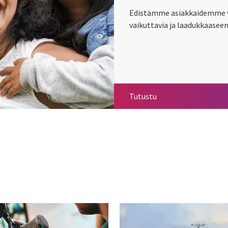
Edistämme asiakkaidemme va
vaikuttavia ja laadukkaasee
Vastuullisuus
Tutustu