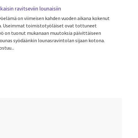
aisin ravitseviin lounaisiin
yöelämä on viimeisen kahden vuoden aikana kokenut
a. Useimmat toimistotyöläiset ovat tottuneet
yö on tuonut mukanaan muutoksia päivittäiseen
ounas syödäänkin lounasravintolan sijaan kotona.
ostuu...