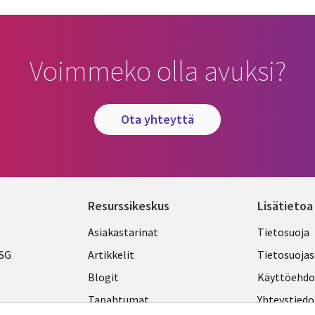
Voimmeko olla avuksi?
ota yhteyttä
Resurssikeskus
Lisätietoa
Library
Legal
Asiakastarinat
Tietosuoja
Links
FINLA
ESG
Artikkelit
Tietosuojas
FINLAND
Blogit
Käyttöehdo
Tapahtumat
Yhteystiedo