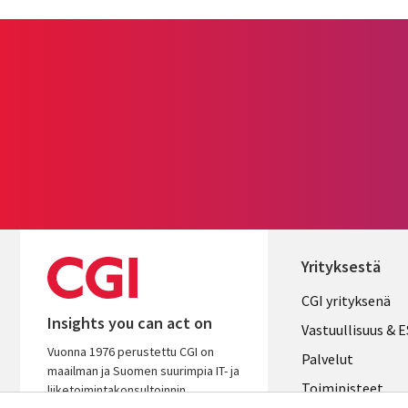
Yrityksestä
Useful
CGI yrityksenä
Insights you can act on
links
Vastuullisuus & 
Vuonna 1976 perustettu CGI on
FINLAND
Palvelut
maailman ja Suomen suurimpia IT- ja
Toimipisteet
liiketoimintakonsultoinnin