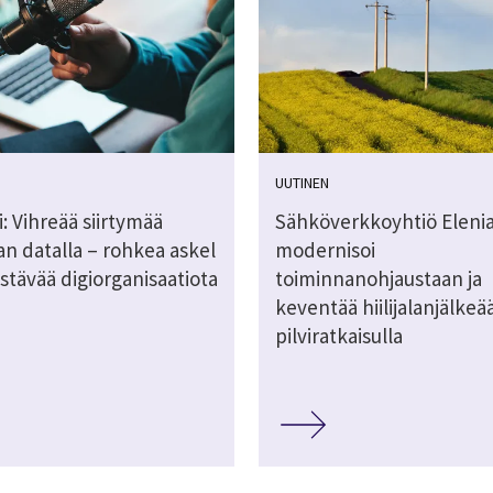
UUTINEN
i: Vihreää siirtymää
Sähköverkkoyhtiö Eleni
n datalla – rohkea askel
modernisoi
stävää digiorganisaatiota
toiminnanohjaustaan ja
keventää hiilijalanjälkeä
pilviratkaisulla