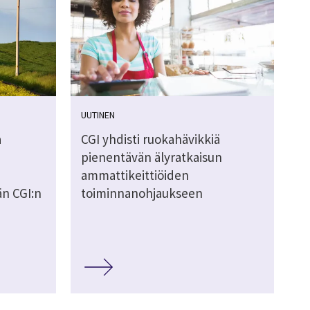
UUTINEN
a
CGI yhdisti ruokahävikkiä
pienentävän älyratkaisun
ammattikeittiöiden
än CGI:n
toiminnanohjaukseen