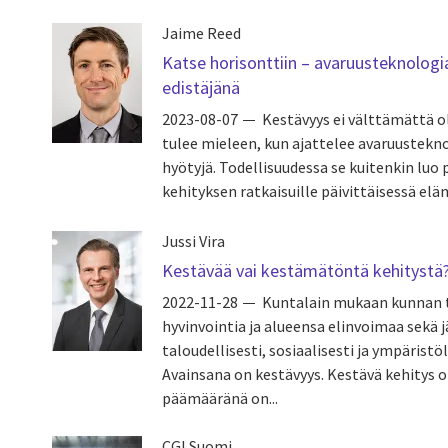
Jaime Reed
Katse horisonttiin – avaruusteknologi
edistäjänä
2023-08-07
Kestävyys ei välttämättä o
tulee mieleen, kun ajattelee avaruustekn
hyötyjä. Todellisuudessa se kuitenkin luo
kehityksen ratkaisuille päivittäisessä e
Jussi Vira
Kestävää vai kestämätöntä kehitystä
2022-11-28
Kuntalain mukaan kunnan t
hyvinvointia ja alueensa elinvoimaa sekä j
taloudellisesti, sosiaalisesti ja ympäristöl
Avainsana on kestävyys. Kestävä kehitys o
päämääränä on...
CGI Suomi