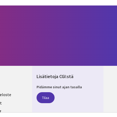
Lisätietoja CGI:stä
Pidämme sinut ajan tasalla
ND
eloste
Tilaa
t
t