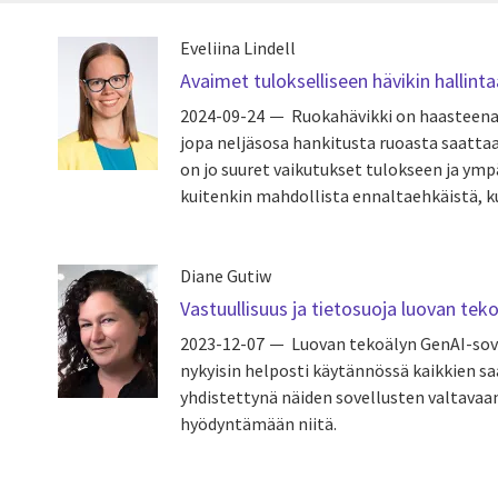
Eveliina Lindell
Avaimet tulokselliseen hävikin hallint
2024-09-24
Ruokahävikki on haasteena
jopa neljäsosa hankitusta ruoasta saattaa 
on jo suuret vaikutukset tulokseen ja ymp
kuitenkin mahdollista ennaltaehkäistä, ku
Diane Gutiw
Vastuullisuus ja tietosuoja luovan tek
2023-12-07
Luovan tekoälyn GenAI-sov
nykyisin helposti käytännössä kaikkien sa
yhdistettynä näiden sovellusten valtava
hyödyntämään niitä.