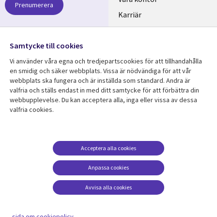
links
Prenumerera
SWEDEN
Karriär
Hållbarhet
Samtycke till cookies
Följ oss
Vi använder våra egna och tredjepartscookies för att tillhandahålla
Social
en smidig och säker webbplats. Vissa är nödvändiga för att vår
Media
webbplats ska fungera och är inställda som standard. Andra är
SWEDEN
valfria och ställs endast in med ditt samtycke för att förbättra din
webbupplevelse. Du kan acceptera alla, inga eller vissa av dessa
valfria cookies.
Resurscenter
Support
Library
Legal
Kundcase
Integritet och
dataskydd
Links
SWEDEN
Nyheter
Acceptera alla cookies
Accessibility
SWEDEN
Artiklar
Anpassa cookies
Terms of Use
Blogg
Hantering av cookies
Avvisa alla cookies
Event
Viewpoints
sida om cookiepolicy