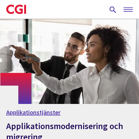
Skip
to
main
content
Applikationstjänster
Applikationsmodernisering och
migrering