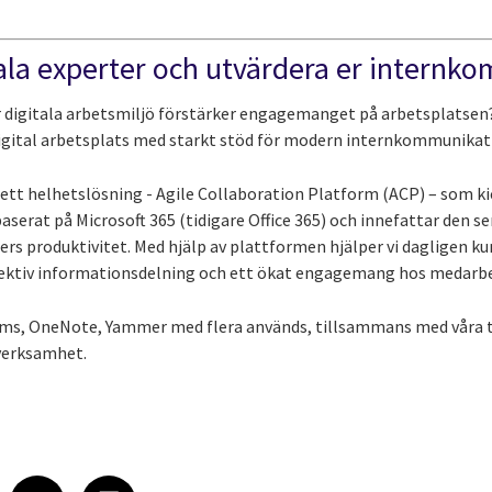
itala experter och utvärdera er intern
 er digitala arbetsmiljö förstärker engagemanget på arbetsplatse
digital arbetsplats med starkt stöd för modern internkommunikat
ett helhetslösning - Agile Collaboration Platform (ACP) – som kic
serat på Microsoft 365 (tidigare Office 365) och innefattar den s
ers produktivitet. Med hjälp av plattformen hjälper vi dagligen k
ektiv informationsdelning och ett ökat engagemang hos medarb
s, OneNote, Yammer med flera används, tillsammans med våra til
 verksamhet.
 on LinkedIn
icle on X
e article on Facebook
Share article on Email
Share article on Print