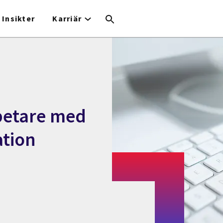
Insikter
Karriär
betare med
tion