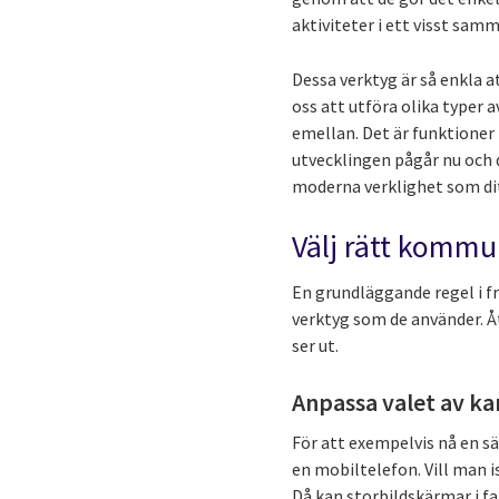
aktiviteter i ett visst samm
Dessa verktyg är så enkla at
oss att utföra olika typer 
emellan. Det är funktioner 
utvecklingen pågår nu och 
moderna verklighet som ditt
Välj rätt kommu
En grundläggande regel i 
verktyg som de använder. Åte
ser ut.
Anpassa valet av ka
För att exempelvis nå en s
en mobiltelefon. Vill man i
Då kan storbildskärmar i fa