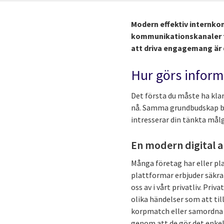
Modern effektiv internkom
kommunikationskanaler fö
att driva engagemang är d
Hur görs inform
Det första du måste ha klar
nå. Samma grundbudskap be
intresserar din tänkta målg
En modern digital 
Många företag har eller pl
plattformar erbjuder säkra
oss av i vårt privatliv. Pri
olika händelser som att til
korpmatch eller samordna
genom att de gör det enke