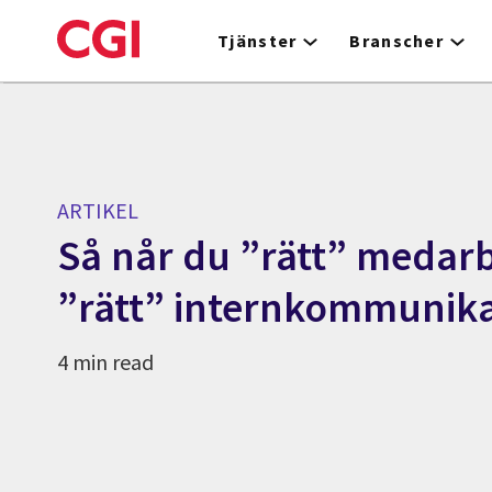
Skip
to
Tjänster
Branscher
main
content
ARTIKEL
Så når du ”rätt” medar
”rätt” internkommunika
4 min read