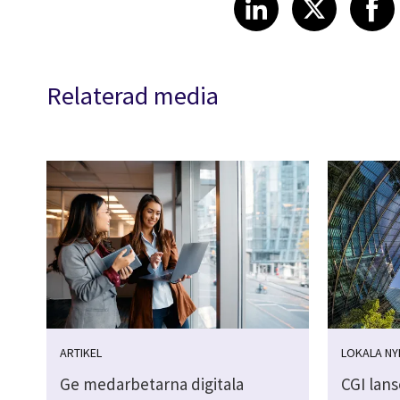
LinkedIn
X
Relaterad media
ARTIKEL
LOKALA NY
Ge medarbetarna digitala
CGI lans