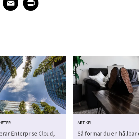
Facebook
Email
Print
HETER
ARTIKEL
erar Enterprise Cloud,
Så formar du en hållbar d