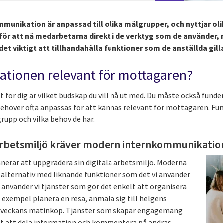
munikation är anpassad till olika målgrupper, och nyttjar ol
r att nå medarbetarna direkt i de verktyg som de använder, n
et viktigt att tillhandahålla funktioner som de anställda gilla
ationen relevant för mottagaren?
t för dig är vilket budskap du vill nå ut med. Du måste också funde
höver ofta anpassas för att kännas relevant för mottagaren. Fu
rupp och vilka behov de har.
arbetsmiljö kräver modern internkommunikatio
anerar att uppgradera sin digitala arbetsmiljö. Moderna
 alternativ med liknande funktioner som det vi använder
vat använder vi tjänster som gör det enkelt att organisera
l exempel planera en resa, anmäla sig till helgens
 veckans matinköp. Tjänster som skapar engagemang
lt att dela information och kommentera på andras