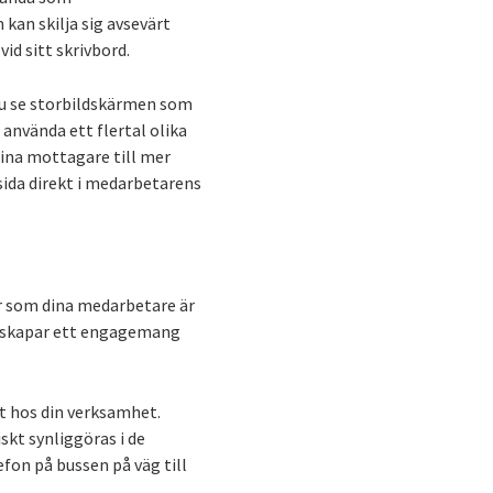
an skilja sig avsevärt
d sitt skrivbord.
du se storbildskärmen som
använda ett flertal olika
dina mottagare till mer
ida direkt i medarbetarens
er som dina medarbetare är
et skapar ett engagemang
t hos din verksamhet.
kt synliggöras i de
fon på bussen på väg till