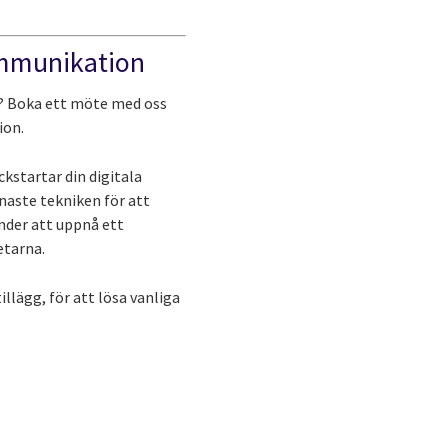
kommunikation
n? Boka ett möte med oss
ion.
kstartar din digitala
enaste tekniken för att
under att uppnå ett
etarna.
lägg, för att lösa vanliga