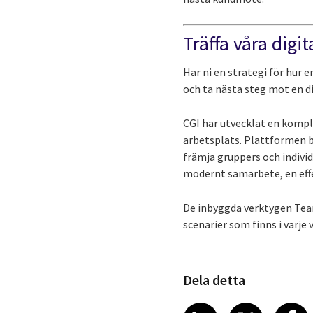
Träffa våra dig
Har ni en strategi för hur
och ta nästa steg mot en 
CGI har utvecklat en kompl
arbetsplats. Plattformen ba
främja gruppers och individ
modernt samarbete, en eff
De inbyggda verktygen Team
scenarier som finns i varje
Dela detta
Share article
Share art
Shar