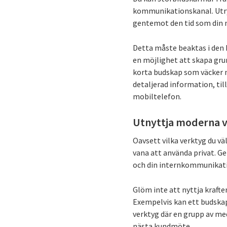
kommunikationskanal. Utry
gentemot den tid som din m
Detta måste beaktas i den 
en möjlighet att skapa gru
korta budskap som väcker n
detaljerad information, ti
mobiltelefon.
Utnyttja moderna v
Oavsett vilka verktyg du vä
vana att använda privat. G
och din internkommunikatio
Glöm inte att nyttja kraft
Exempelvis kan ett budskap
verktyg där en grupp av me
nästa kundmöte.