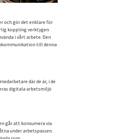
er och gör det enklare för
urlig koppling verktygen
nvända i vårt arbete. Den
ernkommunikation till denna
darbetare där de är, i de
deras digitala arbetsmiljö
nen går att konsumera via
låtna under arbetspassen.
nvända som