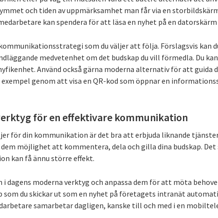
mmet och tiden av uppmärksamhet man får via en storbildskärm k
edarbetare kan spendera för att läsa en nyhet på en datorskärm vi
kommunikationsstrategi som du väljer att följa. Förslagsvis kan 
ndläggande medvetenhet om det budskap du vill förmedla. Du kan 
yfikenhet. Använd också gärna moderna alternativ för att guida 
ll exempel genom att visa en QR-kod som öppnar en informationss
erktyg för en effektivare kommunikation
ljer för din kommunikation är det bra att erbjuda liknande tjänst
e dem möjlighet att kommentera, dela och gilla dina budskap. D
n kan få ännu större effekt.
en i dagens moderna verktyg och anpassa dem för att möta behove
 som du skickar ut som en nyhet på företagets intranät automatis
darbetare samarbetar dagligen, kanske till och med i en mobiltele