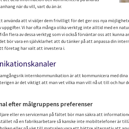
anhang när du vill, vart du än är.
t använda att vi väljer dem frivilligt för det ger oss nya möjlighet
av uppgifter. Vi har ofta många olika verktyg inte alltid med en nat
från flera av dessa verktyg som vi också förväntar oss att kunna a
det bör vara en självklarhet att du tänker på att anpassa din int
 företag har valt att investera i.
nikationskanaler
framgångsrik internkommunikation är att kommunicera med dina me
rigen är det viktigt att man vet vilka man vill nå ut till och hur 
nal efter målgruppens preferenser
äljare eller en serviceman på fältet bör man säkra att informatio
stället nå en fabriksarbetare så kanske inte mobiltelefoner är til
briken eller på väg till matsalen vara ett bättre alternativ att a