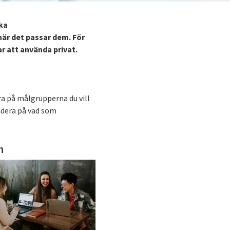
ika
är det passar dem. För
r att använda privat.
ra på målgrupperna du vill
ndera på vad som
n