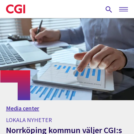
Skip
to
main
content
Media center
LOKALA NYHETER
Norrköping kommun väljer CGI:s