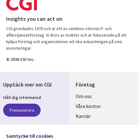
Insights you can act on
CGI grundades 1976 och är ett av världens största IT- och
affärstjänsteföretag. Vi drivs av insikter och är fokuserade på att
hjälpa företag och organisationer att öka avkastningen på sina
investeringar.
© 2026 CGI Inc.
Upptäck mer om CGI
Företag
Useful
Om oss
Håll dig informerad
links
Våra kontor
Prenumerera
SWEDEN
Karriär
Hållbarhet
Samtycke till cookies