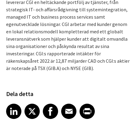
levererar CGI en heltäckande portfölj av tjänster, från
strategisk IT- och affärsrådgivning till systemintegration,
managed IT och business process services samt
egenutvecklade lösningar. CGI arbetar med kunder genom
en lokal relationsmodell kompletterad med ett globalt
leveransnätverk som hjälper kunder att digitalt omvandla
sina organisationer och påskynda resultat av sina
investeringar. CGI:s rapporterade intäkter för
räkenskapsåret 2022 är 12,87 miljarder CAD och CGI:s aktier
är noterade på TSX (GIB.A) och NYSE (GIB).
Dela detta
Share article on LinkedIn
Share article on X
Share article on Facebook
Share article on Email
Share article on Print
LinkedIn
X
Facebook
Email
Print