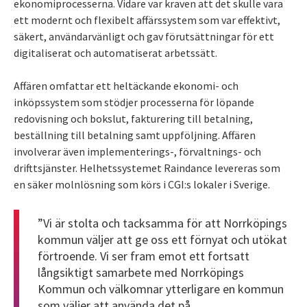
ekonomiprocesserna. Vidare var kraven att det skulle vara
ett modernt och flexibelt affärssystem som var effektivt,
säkert, användarvänligt och gav förutsättningar för ett
digitaliserat och automatiserat arbetssätt.
Affären omfattar ett heltäckande ekonomi- och
inköpssystem som stödjer processerna för löpande
redovisning och bokslut, fakturering till betalning,
beställning till betalning samt uppföljning. Affären
involverar även implementerings-, förvaltnings- och
drifttsjänster. Helhetssystemet Raindance levereras som
en säker molnlösning som körs i CGI:s lokaler i Sverige.
”Vi är stolta och tacksamma för att Norrköpings
kommun väljer att ge oss ett förnyat och utökat
förtroende. Vi ser fram emot ett fortsatt
långsiktigt samarbete med Norrköpings
Kommun och välkomnar ytterligare en kommun
som väljer att använda det på