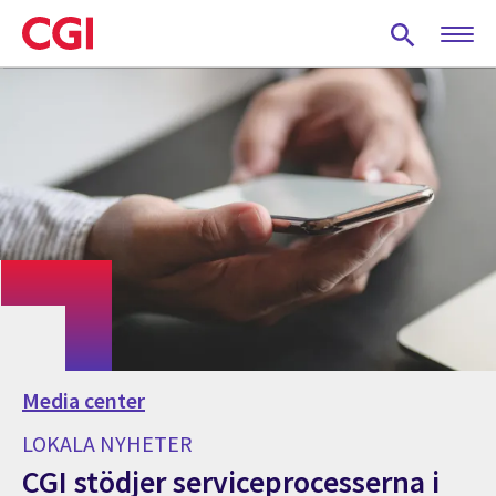
Skip
to
main
content
Media center
LOKALA NYHETER
CGI stödjer serviceprocesserna i