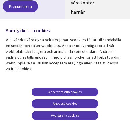
links
Våra kontor
Prenumerera
SWEDEN
Karriär
Hållbarhet
Samtycke till cookies
Följ oss
Vi använder våra egna och tredjepartscookies för att tillhandahålla
Social
en smidig och säker webbplats. Vissa är nödvändiga för att vår
Media
webbplats ska fungera och är inställda som standard. Andra är
SWEDEN
valfria och ställs endast in med ditt samtycke för att förbättra din
webbupplevelse. Du kan acceptera alla, inga eller vissa av dessa
valfria cookies.
Resurscenter
Support
Library
Legal
Kundcase
Integritet och
dataskydd
Links
SWEDEN
Nyheter
Acceptera alla cookies
Accessibility
SWEDEN
Artiklar
Anpassa cookies
Terms of Use
Blogg
Hantering av cookies
Avvisa alla cookies
Event
Viewpoints