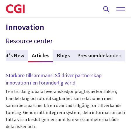
Skip
to
main
content
Innovation
Resource center
hat's New
Articles
(active tab)
Blogs
Pressmeddelanden
Starkare tillsammans: Så driver partnerskap
innovation i en föränderlig värld
I en tid där globala leveranskedjor präglas av konflikter,
handelskrig och oförutsägbarhet kan relationen med
samarbetspartner bli en oväntad tillgång för tillverkande
företag. Genom att integrera system, dela information och
fatta vissa beslut gemensamt kan verksamheterna både
dela risker och...