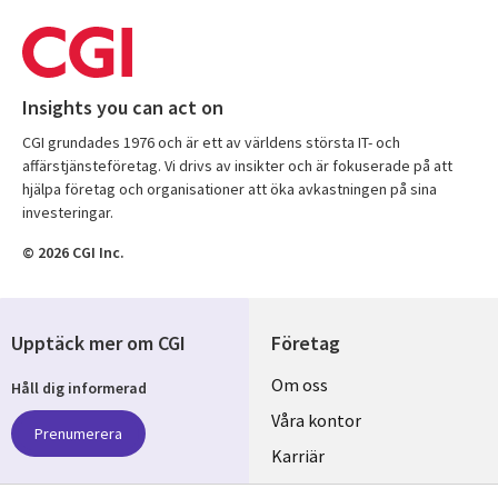
Insights you can act on
CGI grundades 1976 och är ett av världens största IT- och
affärstjänsteföretag. Vi drivs av insikter och är fokuserade på att
hjälpa företag och organisationer att öka avkastningen på sina
investeringar.
© 2026 CGI Inc.
Upptäck mer om CGI
Företag
Useful
Om oss
Håll dig informerad
links
Våra kontor
Prenumerera
SWEDEN
Karriär
Hållbarhet