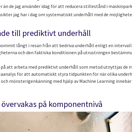
 än de jag använder idag för att reducera stillestånd i maskinpar
nsikter jag har i dag om systematiskt underhåll med de möjlighete
e till prediktivt underhåll
 kommit långt i resan från att bedriva underhåll enligt en interv
igheterna och den faktiska konditionen på utrustningen bestämm
på att arbeta med prediktivt underhåll som metod utnyttjas de m
taanalys för att automatiskt styra tidpunkten för när olika underh
s och mönsterigenkänning med hjälp av Machine Learning innebär
 övervakas på komponentnivå