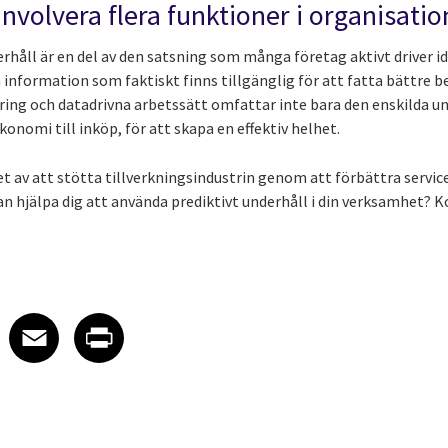
nvolvera flera funktioner i organisati
erhåll är en del av den satsning som många företag aktivt driver i
 information som faktiskt finns tillgänglig för att fatta bättre be
sering och datadrivna arbetssätt omfattar inte bara den enskilda 
konomi till inköp, för att skapa en effektiv helhet.
et av att stötta tillverkningsindustrin genom att förbättra servic
kan hjälpa dig att använda prediktivt underhåll i din verksamhet? K
 on LinkedIn
icle on X
e article on Facebook
Share article on Email
Share article on Print
Facebook
Email
Print