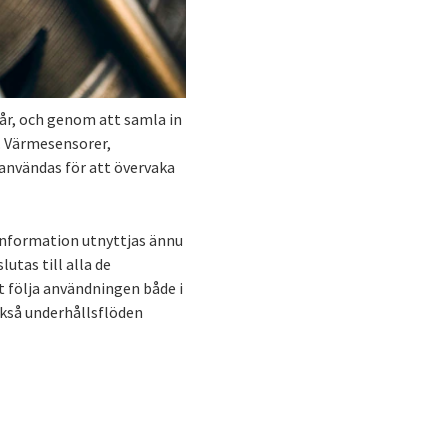
går, och genom att samla in
. Värmesensorer,
nvändas för att övervaka
information utnyttjas ännu
utas till alla de
 följa användningen både i
också underhållsflöden