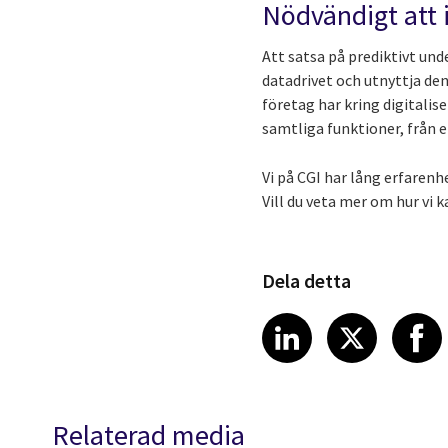
Nödvändigt att i
Att satsa på prediktivt und
datadrivet och utnyttja den
företag har kring digitali
samtliga funktioner, från e
Vi på CGI har lång erfarenh
Vill du veta mer om hur vi 
Dela detta
Share article
Share art
Shar
LinkedIn
X
Relaterad media