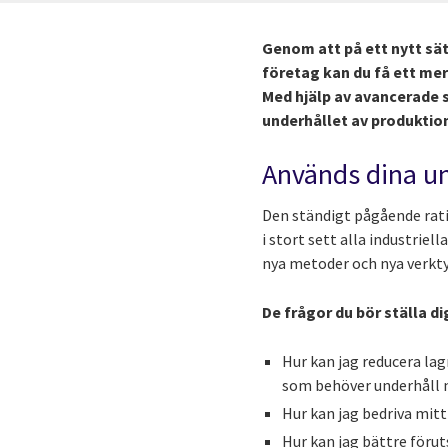
Genom att på ett nytt sät
företag kan du få ett mer
Med hjälp av avancerade 
underhållet av produktio
Används dina un
Den ständigt pågående ratio
i stort sett alla industrie
nya metoder och nya verkty
De frågor du bör ställa dig
Hur kan jag reducera la
som behöver underhåll 
Hur kan jag bedriva mit
Hur kan jag bättre föru