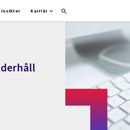
Insikter
Karriär
nderhåll