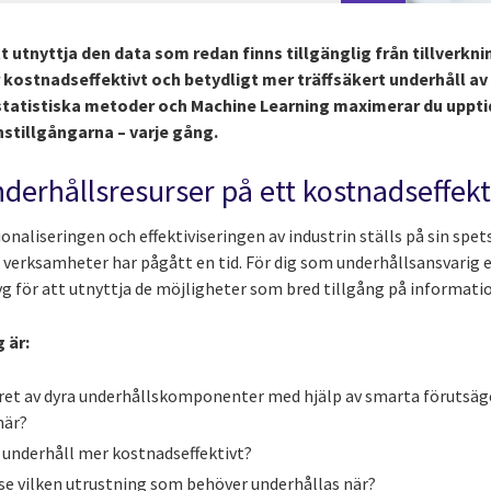
t utnyttja den data som redan finns tillgänglig från tillverkni
 kostnadseffektivt och betydligt mer träffsäkert underhåll av
statistiska metoder och Machine Learning maximerar du upptid
nstillgångarna – varje gång.
derhållsresurser på ett kostnadseffekti
naliseringen och effektiviseringen av industrin ställs på sin spets
lla verksamheter har pågått en tid. För dig som underhållsansvarig e
g för att utnyttja de möjligheter som bred tillgång på informati
 är:
gret av dyra underhållskomponenter med hjälp av smarta förutsäg
när?
t underhåll mer kostnadseffektivt?
tse vilken utrustning som behöver underhållas när?