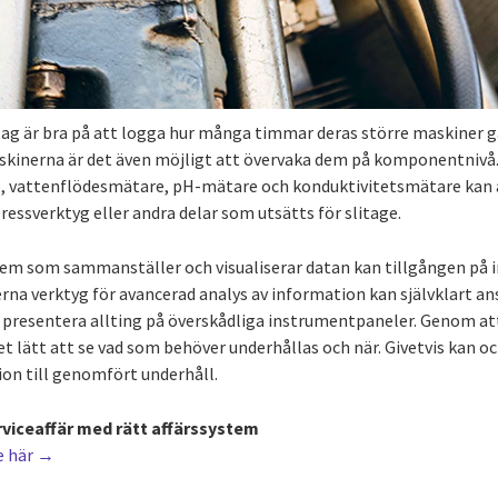
etag är bra på att logga hur många timmar deras större maskiner 
askinerna är det även möjligt att övervaka dem på komponentnivå
 vattenflödesmätare, pH-mätare och konduktivitetsmätare kan a
pressverktyg eller andra delar som utsätts för slitage.
tem som sammanställer och visualiserar datan kan tillgången på 
na verktyg för avancerad analys av information kan självklart ansl
presentera allting på överskådliga instrumentpaneler. Genom att
 det lätt att se vad som behöver underhållas och när. Givetvis kan 
ion till genomfört underhåll.
rviceaffär med rätt affärssystem
e här →