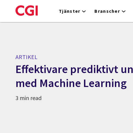
Skip
to
Tjänster
Branscher
main
content
ARTIKEL
Effektivare prediktivt u
med Machine Learning
3 min read