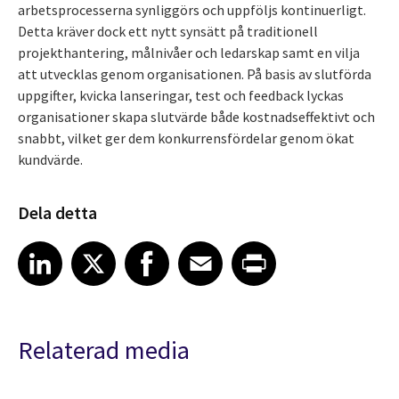
arbetsprocesserna synliggörs och uppföljs kontinuerligt.
Detta kräver dock ett nytt synsätt på traditionell
projekthantering, målnivåer och ledarskap samt en vilja
att utvecklas genom organisationen. På basis av slutförda
uppgifter, kvicka lanseringar, test och feedback lyckas
organisationer skapa slutvärde både kostnadseffektivt och
snabbt, vilket ger dem konkurrensfördelar genom ökat
kundvärde.
Dela detta
Share article on LinkedIn
Share article on X
Share article on Facebook
Share article on Email
Share article on Print
LinkedIn
X
Facebook
Email
Print
Relaterad media