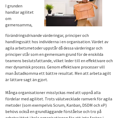
I grunden
handlar agilitet
om
gemensamma,
förändringsdrivande värderingar, principer och
handlingssätt hos individerna i en organisation. Värdet av
agila arbetsmetoder uppstår då dessa värderingar och
principer står som en gemensam grund för de enskilda
teamens beslutsfattande, vilket leder till en effektivare och
mer dynamisk process. Genom effektivare processer vill
man åstadkomma ett bättre resultat. Men att arbeta agilt
är lättare sagt än gjort.
Många organisationer misslyckas med att uppnå alla
fördelar med agilitet. Trots välutvecklade ramverk för agila
metoder (som exempelvis Scrum, Kanban, DSDM och xP)
behövs också en grundläggande förståelse och tro på
arbetssättet i hela organisationen för att inte fastna i