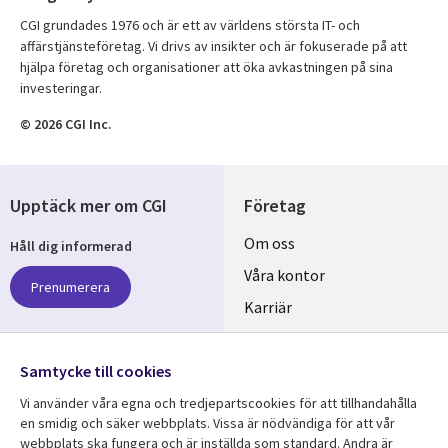
CGI grundades 1976 och är ett av världens största IT- och
affärstjänsteföretag. Vi drivs av insikter och är fokuserade på att
hjälpa företag och organisationer att öka avkastningen på sina
investeringar.
© 2026 CGI Inc.
Upptäck mer om CGI
Företag
Useful
Om oss
Håll dig informerad
links
Våra kontor
Prenumerera
SWEDEN
Karriär
Hållbarhet
Samtycke till cookies
Följ oss
Vi använder våra egna och tredjepartscookies för att tillhandahålla
Social
en smidig och säker webbplats. Vissa är nödvändiga för att vår
Media
webbplats ska fungera och är inställda som standard. Andra är