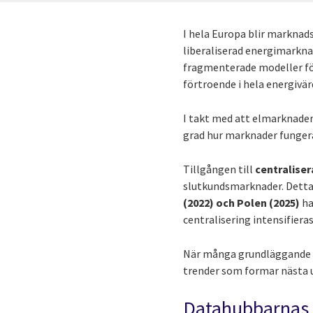
I hela Europa blir marknads
liberaliserad energimarknad
fragmenterade modeller för
förtroende i hela energivä
I takt med att elmarknaden 
grad hur marknader fungera
Tillgången till
centralise
slutkundsmarknader. Detta ä
(2022) och Polen (2025)
ha
centralisering intensifieras
När många grundläggande s
trender som formar nästa u
Datahubbarnas 