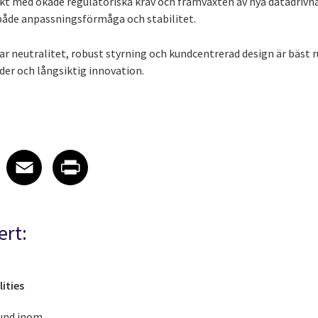
takt med ökade regulatoriska krav och framväxten av nya datadrivn
både anpassningsförmåga och stabilitet.
neutralitet, robust styrning och kundcentrerad design är bäst r
er och långsiktig innovation.
 on LinkedIn
icle on X
e article on Facebook
Share article on Email
Share article on Print
Facebook
Email
Print
ert:
lities
rund inom