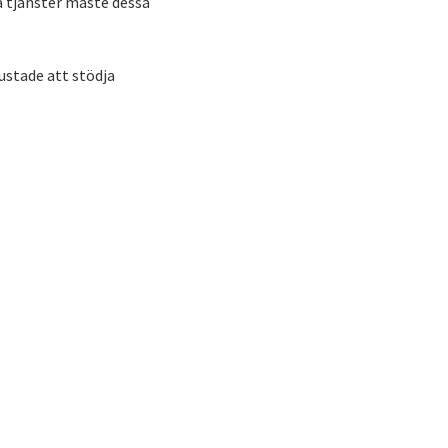
a tjänster måste dessa
ustade att stödja