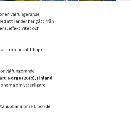
för en välfungerande,
ed att länder har gått från
ns, effektivitet och
lattformar i allt högre
för välfungerande
fart:
Norge (2019)
,
Finland
sionerna om ytterligare
atahubbar inom EU och de