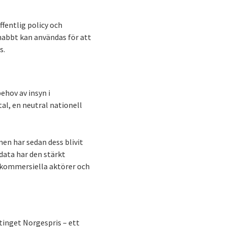
ffentlig policy och
nabbt kan användas för att
s.
ehov av insyn i
al, en neutral nationell
men har sedan dess blivit
data har den stärkt
 kommersiella aktörer och
rtinget Norgespris – ett