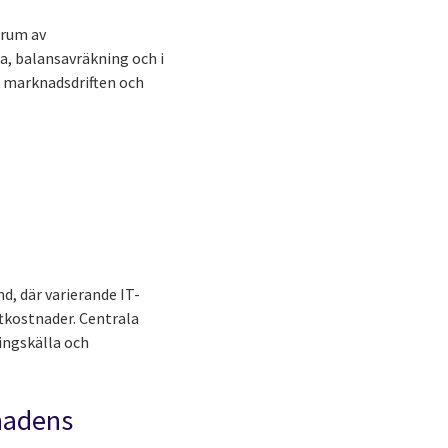
trum av
a, balansavräkning och i
ga marknadsdriften och
d, där varierande IT-
ftkostnader. Centrala
ingskälla och
knadens