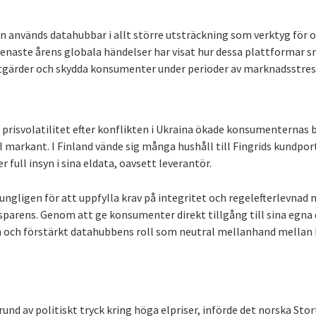
n används datahubbar i allt större utsträckning som verktyg för o
naste årens globala händelser har visat hur dessa plattformar s
tgärder och skydda konsumenter under perioder av marknadsstres
prisvolatilitet efter konflikten i Ukraina ökade konsumenternas b
markant. I Finland vände sig många hushåll till Fingrids kundport
full insyn i sina eldata, oavsett leverantör.
ngligen för att uppfylla krav på integritet och regelefterlevnad 
nsparens. Genom att ge konsumenter direkt tillgång till sina egna 
 och förstärkt datahubbens roll som neutral mellanhand mellan
und av politiskt tryck kring höga elpriser, införde det norska Sto