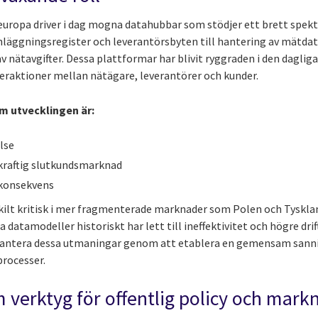
teuropa driver i dag mogna datahubbar som stödjer ett brett spek
läggningsregister och leverantörsbyten till hantering av mätdat
 av nätavgifter. Dessa plattformar har blivit ryggraden i den dagli
teraktioner mellan nätägare, leverantörer och kunder.
m utvecklingen är:
lse
kraftig slutkundsmarknad
 konsekvens
skilt kritisk i mer fragmenterade marknader som Polen och Tysklan
datamodeller historiskt har lett till ineffektivitet och högre dri
t hantera dessa utmaningar genom att etablera en gemensam sann
rocesser.
verktyg för offentlig policy och mar