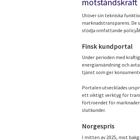
motståndskraft
Utöver sin tekniska funktio
marknadstransparens. De se
stödja omfattande policyå
Finsk kundportal
Under perioden med kraftig 
energianvändning och avtal 
tjänst som ger konsumenter 
Portalen utvecklades urspru
ett viktigt verktyg för tra
förtroendet för marknaden
slutkunder.
Norgespris
I mitten av 2025, mot bakgr