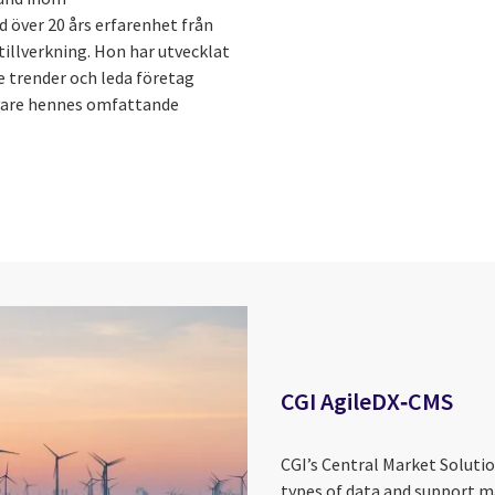
 över 20 års erfarenhet från
tillverkning. Hon har utvecklat
e trender och leda företag
vare hennes omfattande
CGI AgileDX‑CMS
CGI’s Central Market Soluti
types of data and support ma