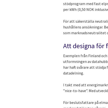
stödprogram med fast elpris
per kWh (0,50 NOK inklusiv
För att säkerställa neutra
hushållens ansökningar. Be
som marknadsneutralitet oc
Att designa för
Exemplen från Finland och 
utformningen av datahubba
har haft svårare att stödj
datadelning.
I takt med att energimarkn
”nice-to-have”. Med utveckla
För beslutsfattare på elma