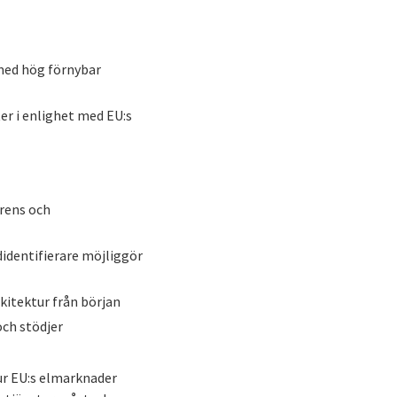
med hög förnybar
er i enlighet med EU:s
arens och
identifierare möjliggör
kitektur från början
och stödjer
ur EU:s elmarknader