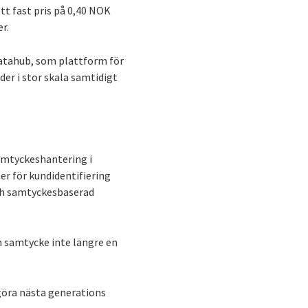
tt fast pris på 0,40 NOK
r.
datahub, som plattform för
er i stor skala samtidigt
samtyckeshantering i
r för kundidentifiering
och samtyckesbaserad
h samtycke inte längre en
göra nästa generations