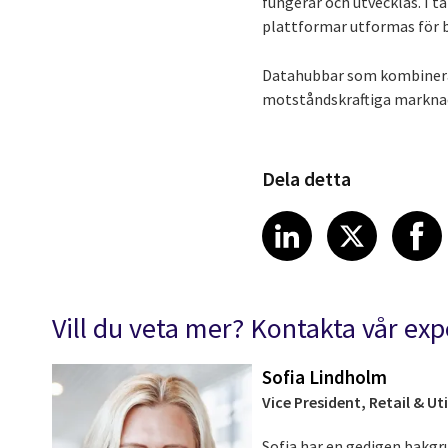
fungerar och utvecklas. I 
plattformar utformas för 
Datahubbar som kombinerar 
motståndskraftiga marknad
Dela detta
Share article
Share art
Shar
LinkedIn
X
Vill du veta mer? Kontakta vår exp
Sofia Lindholm
Vice President, Retail & Uti
Sofia har en gedigen bakg