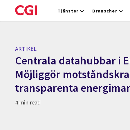
Skip
to
Tjänster
Branscher
main
content
ARTIKEL
Centrala datahubbar i 
Möjliggör motståndskra
transparenta energima
4 min read