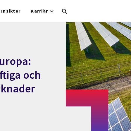
Insikter
Karriär
Europa:
ftiga och
rknader