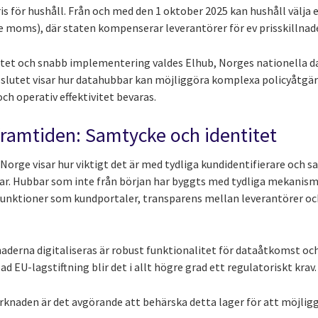
 för hushåll. Från och med den 1 oktober 2025 kan hushåll välja e
e moms), där staten kompenserar leverantörer för ev prisskillnade
litet och snabb implementering valdes Elhub, Norges nationella 
slutet visar hur datahubbar kan möjliggöra komplexa policyåtgärd
h operativ effektivitet bevaras.
 framtiden: Samtycke och identitet
Norge visar hur viktigt det är med tydliga kundidentifierare och 
r. Hubbar som inte från början har byggts med tydliga mekanisme
a funktioner som kundportaler, transparens mellan leverantörer 
aderna digitaliseras är robust funktionalitet för dataåtkomst oc
d EU-lagstiftning blir det i allt högre grad ett regulatoriskt krav.
rknaden är det avgörande att behärska detta lager för att möjlig