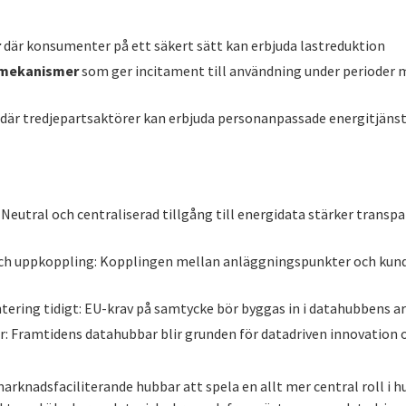
r
där konsumenter på ett säkert sätt kan erbjuda lastreduktion
tsmekanismer
som ger incitament till användning under perioder 
m
där tredjepartsaktörer kan erbjuda personanpassade energitjänst
Neutral och centraliserad tillgång till energidata stärker transp
och uppkoppling: Kopplingen mellan anläggningspunkter och kund
ering tidigt: EU-krav på samtycke bör byggas in i datahubbens ar
er: Framtidens datahubbar blir grunden för datadriven innovation 
knadsfaciliterande hubbar att spela en allt mer central roll i h