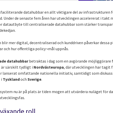
faciliterande datahubbar en allt viktigare del av infrastrukturen 
. Under de senaste fem åren har utvecklingen accelererat i takt m
 datautbyte till centraliserade datahubbar som stärker transpare
rdekedjan.
blir mer digital, decentraliserad och kunddriven påverkar dessa p
r och hur offentliga policy¬mål uppnås.
rade datahubbar
betraktas i dag som en avgörande möjliggörare 
r särskilt tydligt i
Nordvästeuropa
, där utvecklingen har tagit 
r lanserat omfattande nationella initiativ, samtidigt som diskus
 i
Tyskland
och
Sverige
.
ystem nu är på plats är tiden mogen att utvärdera nuläget för d
tvecklingsfas.
växande roll