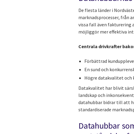
De flesta länder i Nordväs
marknadsprocesser, från an
vissa fall även fakturering
möjliggör mer effektiva in
Centrala drivkrafter bako
Förbättrad kunduppleve
En sund och konkurrens
Högre datakvalitet och
Datakvalitet har blivit sär
landskap och inkonsekventa 
datahubbar bidrar till at
standardiserade marknadsp
Datahubbar som 