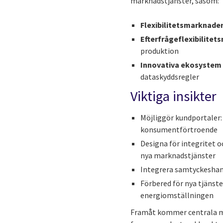
marknadstjänster, såsom:
Flexibilitetsmarknade
Efterfrågeflexibilite
produktion
Innovativa ekosyste
dataskyddsregler
Viktiga insikter
Möjliggör kundportaler: 
konsumentförtroende
Designa för integritet 
nya marknadstjänster
Integrera samtyckeshant
Förbered för nya tjänst
energiomställningen
Framåt kommer centrala mar