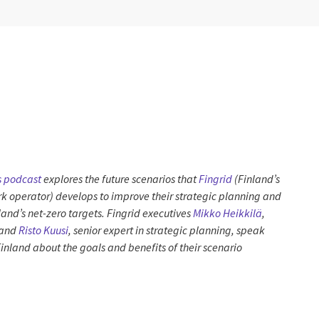
s podcast
explores the future scenarios that
Fingrid
(Finland’s
k operator) develops to improve their strategic planning and
and’s net-zero targets. Fingrid executives
Mikko Heikkilä
,
 and
Risto Kuusi
, senior expert in strategic planning, speak
Finland a
bout the goals and benefits of their scenario