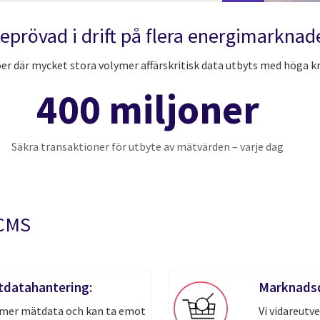
eprövad i drift på flera energimarknad
r där mycket stora volymer affärskritisk data utbyts med höga kra
400 miljoner
Säkra transaktioner för utbyte av mätvärden – varje dag
‑CMS
tdatahantering:
Marknadsd
ymer mätdata och kan ta emot
Vi vidareutv