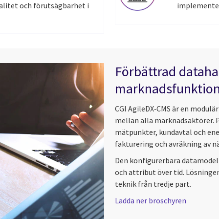
alitet och förutsägbarhet i
implementeri
Förbättrad datahan
marknadsfunktio
CGI AgileDX‑CMS är en modulä
mellan alla marknadsaktörer. 
mätpunkter, kundavtal och ene
fakturering och avräkning av nä
Den konfigurerbara datamodell
och attribut över tid. Lösning
teknik från tredje part.
Ladda ner broschyren