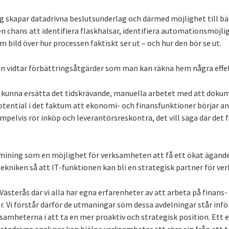
 skapar datadrivna beslutsunderlag och därmed möjlighet till bä
chans att identifiera flaskhalsar, identifiera automationsmöjligh
ild över hur processen faktiskt ser ut – och hur den bör se ut.
an vidtar förbättringsåtgärder som man kan räkna hem några effe
n kunna ersätta det tidskrävande, manuella arbetet med att doku
potential i det faktum att ekonomi- och finansfunktioner börjar an
mpelvis rör inköp och leverantörsreskontra, det vill säga där de
mining som en möjlighet för verksamheten att få ett ökat ägand
ekniken så att IT-funktionen kan bli en strategisk partner för v
i Västerås där vi alla har egna erfarenheter av att arbeta på finan
r. Vi förstår därför de utmaningar som dessa avdelningar står infö
samheterna i att ta en mer proaktiv och strategisk position. Ett 