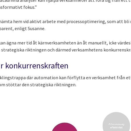
tadrivna analyser kan hjälpa verksamheter att röra sig från ett tr
nsformativt fokus.”
t hämta hem vid aktivt arbete med processoptimering, som att bli
parent, enligt Susanne.
kan ägna mer tid åt kärnverksamheten än åt manuellt, icke värde
en strategiska riktningen och därmed verksamhetens konkurrenskra
r konkurrenskraften
cklingstrappa där automation kan förflytta en verksamhet från ett
om stöttar den strategiska riktningen.