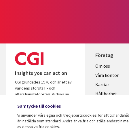
Företag
Useful
Om oss
Insights you can act on
links
Våra kontor
CGI grundades 1976 och är ett av
SWEDEN
Karriär
världens största IT- och
Hållbarhet
affärstjänsteföretag. Vi drivs av
insikter och är fokuserade på att
Samtycke till cookies
hjälpa företag och organisationer att
öka avkastningen på sina
Vi använder våra egna och tredjepartscookies för att tillhandahå
investeringar.
är inställda som standard. Andra är valfria och ställs endast in m
av dessa valfria cookies.