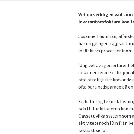
Vet du verkligen vad som 
leverantörsfaktura kan ta
Susanne Thunman, affärsko
har en gedigen ryggsäck me
ineffektiva processer inom
”Jag vet av egen erfarenhe
dokumenterade och uppdater
ofta otroligt tidskrävande
ofta bara nedsparade på en
En befintlig teknisk lösni
och IT-funktionerna kan dr
Oavsett vilka system som a
aktiviteter och ID:n från b
faktiskt ser ut.