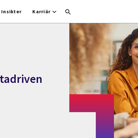
Insikter
Karriär
tadriven