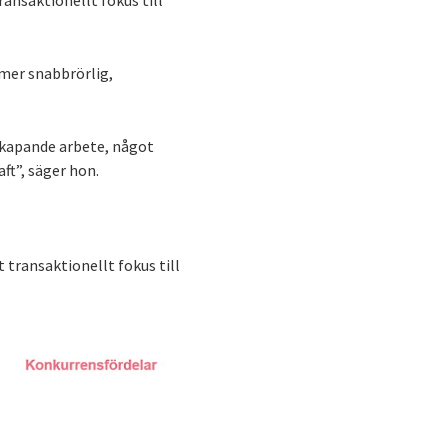
ansaktionellt fokus till
 mer snabbrörlig,
skapande arbete, något
ft”, säger hon.
 transaktionellt fokus till