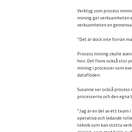
Verktyg som process mining
mining ger verksamheten en 
verksamheten en gemensam b
”Det är dock inte förrän m
Process mining skulle äve
hon. Det finns också stor 
mining i processer som exe
dataflöden.
Susanne ser också process 
processerna och den egna t
”Jag är en del av ett team 
operativa och ledande rolle
teknik som kan stötta verk