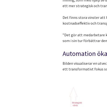
mining, som med hjälp av da
ett mer strategisk och tra
Det finns stora vinster at
kostnadseffektiv och trans
”Det gör att medarbetare 
som i sin tur förbättrar d
Automation öka
Bilden visualiserar en utve
ett transformativt fokus s