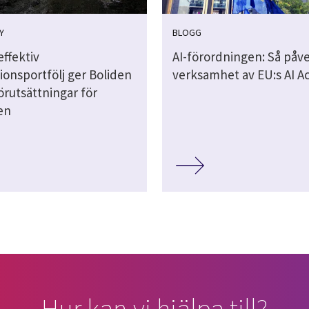
Y
BLOGG
ffektiv
AI-förordningen: Så påve
ionsportfölj ger Boliden
verksamhet av EU:s AI A
örutsättningar för
en