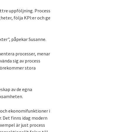
ttre uppföljning. Process
eter, följa KPI:er och ge
kter", påpekar Susanne.
mentera processer, menar
vända sig av process
t förekommer stora
eskap av de egna
erksamheten.
s- och ekonomifunktioner i
r. Det finns idag modern
exempel är just process