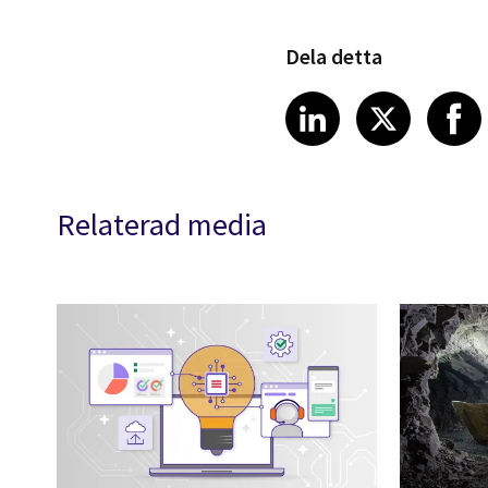
Dela detta
Share article
Share art
Shar
LinkedIn
X
Relaterad media