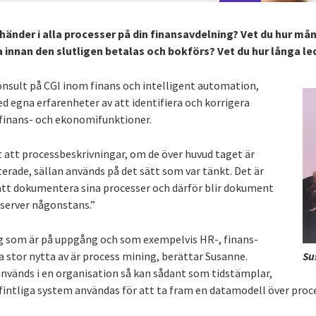
händer i alla processer på din finansavdelning? Vet du hur må
 innan den slutligen betalas och bokförs? Vet du hur långa le
nsult på CGI inom finans och intelligent automation,
d egna erfarenheter av att identifiera och korrigera
 finans- och ekonomifunktioner.
t att processbeskrivningar, om de över huvud taget är
ade, sällan används på det sätt som var tänkt. Det är
 att dokumentera sina processer och därför blir dokument
 server någonstans.”
ng som är på uppgång och som exempelvis HR-, finans-
a stor nytta av är process mining, berättar Susanne.
Su
nvänds i en organisation så kan sådant som tidstämplar,
efintliga system användas för att ta fram en datamodell över proce