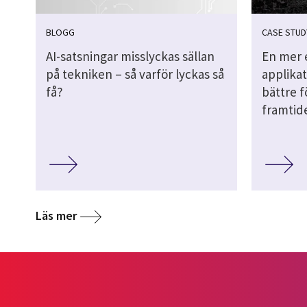
BLOGG
CASE STUD
AI-satsningar misslyckas sällan
En mer e
på tekniken – så varför lyckas så
applikat
få?
bättre f
framtid
Läs mer