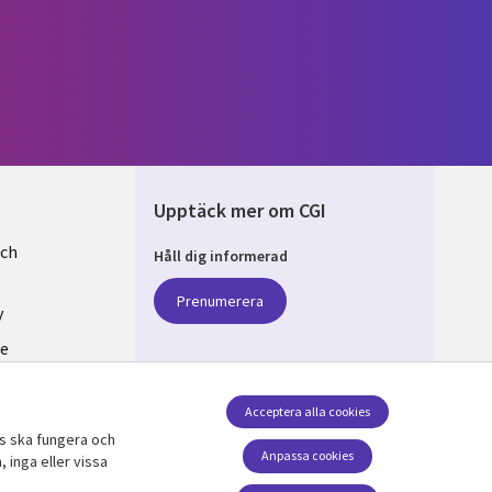
Upptäck mer om CGI
och
Håll dig informerad
EN
Prenumerera
y
se
v cookies
Acceptera alla cookies
ts ska fungera och
Följ oss
Anpassa cookies
 inga eller vissa