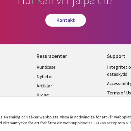
Hur kan vi hjälpa till?
kontakt
Resurscenter
Support
Library
Legal
Kundcase
Integritet 
dataskydd
Links
SWED
Nyheter
Accessibilit
SWEDEN
Artiklar
Terms of U
Blogg
Hantering a
Event
Viewpoints
lla en smidig och säker webbplats. Vissa är nödvändiga för att vår webbpla
ed ditt samtycke för att förbättra din webbupplevelse. Du kan acceptera alla,