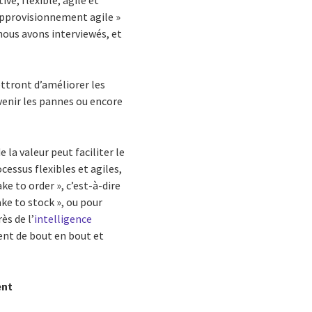
ve, flexible, agile et
’approvisionnement agile »
nous avons interviewés, et
ettront d’améliorer les
évenir les pannes ou encore
la valeur peut faciliter le
cessus flexibles et agiles,
ke to order », c’est-à-dire
ke to stock », ou pour
ès de l’
intelligence
ent de bout en bout et
ent