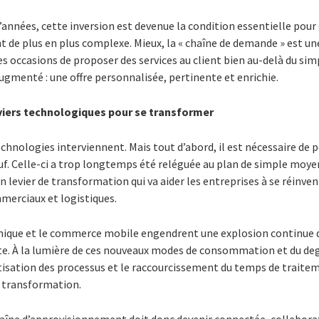
 d’années, cette inversion est devenue la condition essentielle pour 
 de plus en plus complexe. Mieux, la « chaîne de demande » est un
es occasions de proposer des services au client bien au-delà du simp
gmenté : une offre personnalisée, pertinente et enrichie.
leviers technologiques pour se transformer
echnologies interviennent. Mais tout d’abord, il est nécessaire de p
f. Celle-ci a trop longtemps été reléguée au plan de simple moyen
 levier de transformation qui va aider les entreprises à se réinvent
merciaux et logistiques.
nique et le commerce mobile engendrent une explosion continue de
te. À la lumière de ces nouveaux modes de consommation et du deg
sation des processus et le raccourcissement du temps de trait
a transformation.