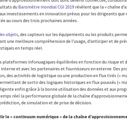
haîne d’approvisionnement doit donc devenir connectée, collaborati
ésultats du
Baromètre mondial CGI 2019
révèlent que la « chaîne d
ipaux investissements en innovation prévus pour les dirigeants que 
itée au cours des trois prochaines années.
des objets
, des capteurs sur les équipements ou les produits perm
ffrant une meilleure compréhension de l’usage, d’anticiper et de pr
istiques en temps réel.
s plateformes infonuagiques équilibrées en fonction du risque et de 
n interne et avec les partenaires et fournisseurs en externe. Des pro
on, des activités de logistique ou une production en flux tirés (« ma
rmettant de sortir des logiques historiques en flux poussés (« ma
ligente enfin grâce à la bonne utilisation des données et aux progr
temps réel la performance globale de la chaîne d’approvisionnem
rédiction, de simulation et de prise de décision.
blir le « continuum numérique » de la chaîne d’approvisionnem