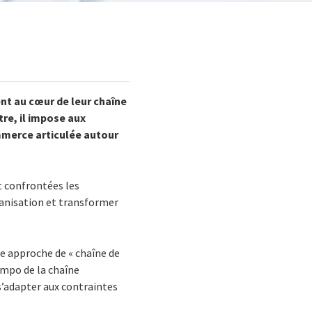
ient au cœur de leur chaîne
re, il impose aux
mmerce articulée autour
t confrontées les
rganisation et transformer
e approche de « chaîne de
tempo de la chaîne
s’adapter aux contraintes