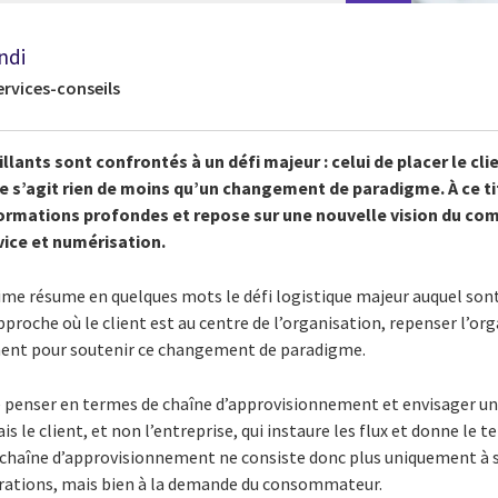
ndi
ervices-conseils
illants sont confrontés à un défi majeur : celui de placer le cl
e s’agit rien de moins qu’un changement de paradigme. À ce tit
ormations profondes et repose sur une nouvelle vision du co
vice et numérisation.
xime résume en quelques mots le défi logistique majeur auquel son
pproche où le client est au centre de l’organisation, repenser l’o
ment pour soutenir ce changement de paradigme.
 penser en termes de chaîne d’approvisionnement et envisager un
 le client, et non l’entreprise, qui instaure les flux et donne le 
la chaîne d’approvisionnement ne consiste donc plus uniquement à 
érations, mais bien à la demande du consommateur.