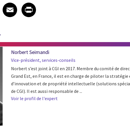
 on LinkedIn
icle on X
e article on Facebook
Share article on Email
Share article on Print
Facebook
Email
Print
T
Norbert Seimandi
Vice-président, services-conseils
Norbert s’est joint à CGI en 2017. Membre du comité de direc
Grand Est, en France, il est en charge de piloter la stratégie
d’innovation et de propriété intellectuelle (solutions spécia
de CGI). Il est aussi responsable de ...
Voir le profil de l'expert