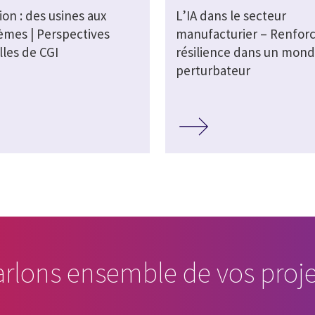
ion : des usines aux
L’IA dans le secteur
èmes | Perspectives
manufacturier – Renforc
lles de CGI
résilience dans un mon
perturbateur
arlons ensemble de vos proje