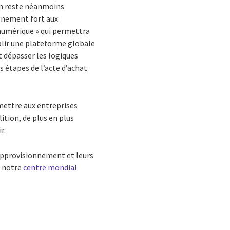
on reste néanmoins
agnement fort aux
numérique » qui permettra
blir une plateforme globale
t dépasser les logiques
s étapes de l’acte d’achat
mettre aux entreprises
ition, de plus en plus
r.
approvisionnement et leurs
e notre
centre mondial