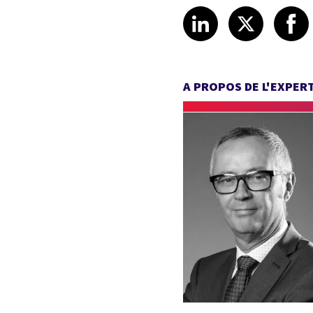
Share article
Share art
Shar
LinkedIn
X
A PROPOS DE L'EXPER