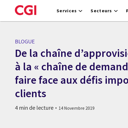
Skip
to
Services
Secteurs
main
content
BLOGUE
De la chaîne d’approvi
à la « chaîne de demand
faire face aux défis imp
clients
4 min de lecture
14 Novembre 2019