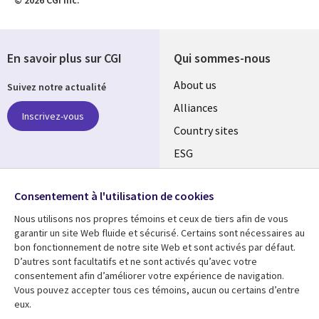
En savoir plus sur CGI
Qui sommes-nous
About us
Suivez notre actualité
Alliances
Inscrivez-vous
Country sites
ESG
Locations
Retrouvez-nous sur les
réseaux
Consentement à l'utilisation de cookies
Mergers
Nous utilisons nos propres témoins et ceux de tiers afin de vous
Newsroom
garantir un site Web fluide et sécurisé. Certains sont nécessaires au
bon fonctionnement de notre site Web et sont activés par défaut.
D’autres sont facultatifs et ne sont activés qu’avec votre
consentement afin d’améliorer votre expérience de navigation.
Ressources
Support
Vous pouvez accepter tous ces témoins, aucun ou certains d’entre
eux.
Articles
Accessibility