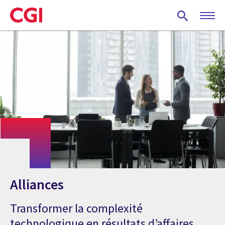
Skip
to
main
content
Alliances
Transformer la complexité
technologique en résultats d’affaires