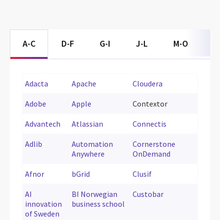
A-C
D-F
G-I
J-L
M-O
P
Adacta
Apache
Cloudera
Adobe
Apple
Contextor
Advantech
Atlassian
Connectis
Adlib
Automation
Cornerstone
Anywhere
OnDemand
Afnor
bGrid
Clusif
AI
BI Norwegian
Custobar
innovation
business school
of Sweden