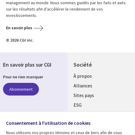
management au monde. Nous sommes guidés par les faits et axés
sur les résultats afin d’accélérer le rendement de vos
investissements.
En savoir plus
© 2026 CGI inc.
En savoir plus sur CGI
Société
À propos
Pour ne rien manquer
Alliances
Abonnement
Sites pays
ESG
Nos bureaux
Suivez-nous
Consentement à l'utilisation de cookies
Fusions
Nous utilisons nos propres témoins et ceux de tiers afin de vous
Social
Salle de presse