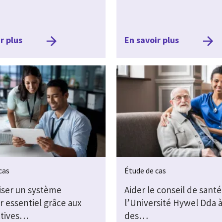
r plus
En savoir plus
cas
Étude de cas
ser un système
Aider le conseil de santé
r essentiel grâce aux
l’Université Hywel Dda à 
ctives…
des…