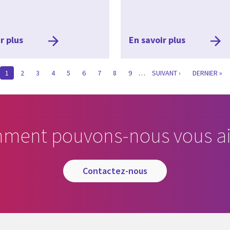
r plus
En savoir plus
CURRENT
1
PAGE
2
PAGE
3
PAGE
4
PAGE
5
PAGE
6
PAGE
7
PAGE
8
PAGE
9
…
SUIVANTE
SUIVANT ›
LAST
DERNIER »
PAGE
PAGE
ment pouvons-nous vous ai
contactez-nous