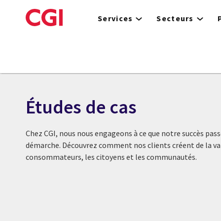
Skip
to
Services
Secteurs
main
content
Études de cas
Chez CGI, nous nous engageons à ce que notre succès passe
démarche. Découvrez comment nos clients créent de la val
consommateurs, les citoyens et les communautés.