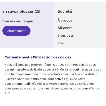
En savoir plus sur CGI
Société
À propos
Pour ne rien manquer
Alliances
Abonnement
Sites pays
ESG
Nos bureaux
Suivez-nous
Consentement à l'utilisation de cookies
Fusions
Nous utilisons nos propres témoins et ceux de tiers afin de vous
Social
Salle de presse
garantir un site Web fluide et sécurisé. Certains sont nécessaires au
Media
bon fonctionnement de notre site Web et sont activés par défaut.
Global
D’autres sont facultatifs et ne sont activés qu’avec votre
FR
consentement afin d’améliorer votre expérience de navigation.
Ressources
Support
Vous pouvez accepter tous ces témoins, aucun ou certains d’entre
eux.
Articles
Accessibilité
Blogues
Données Personnelles