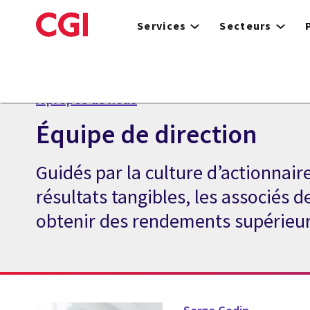
Skip
to
Services
Secteurs
main
content
À propos de nous
Équipe de direction
Guidés par la culture d’actionnair
résultats tangibles, les associés d
obtenir des rendements supérieur