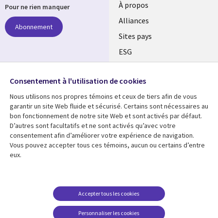
À propos
Pour ne rien manquer
Alliances
Abonnement
Sites pays
ESG
Nos bureaux
Suivez-nous
Consentement à l'utilisation de cookies
Fusions
Nous utilisons nos propres témoins et ceux de tiers afin de vous
Social
Salle de presse
garantir un site Web fluide et sécurisé. Certains sont nécessaires au
Media
bon fonctionnement de notre site Web et sont activés par défaut.
Global
D’autres sont facultatifs et ne sont activés qu’avec votre
FR
consentement afin d’améliorer votre expérience de navigation.
Ressources
Support
Vous pouvez accepter tous ces témoins, aucun ou certains d’entre
eux.
Articles
Accessibilité
Blogues
Données Personnelles
Études de cas
Restrictions et
Accepter tous les cookies
conditions juridiques
Événements
Personnaliser les cookies
Carrières FAQ