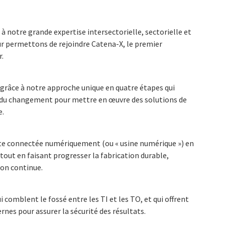
 notre grande expertise intersectorielle, sectorielle et
ur permettons de rejoindre Catena-X, le premier
r.
râce à notre approche unique en quatre étapes qui
n du changement pour mettre en œuvre des solutions de
e.
nte connectée numériquement (ou « usine numérique ») en
, tout en faisant progresser la fabrication durable,
ion continue.
 comblent le fossé entre les TI et les TO, et qui offrent
nes pour assurer la sécurité des résultats.