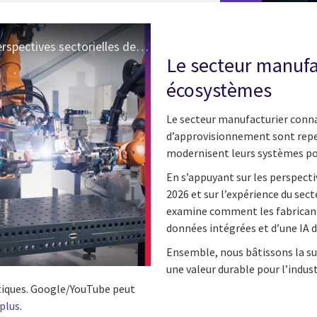
Fabrication : des usines aux écosystèmes | Perspectives sectorielles de CGI
Le secteur manufac
écosystèmes
Le secteur manufacturier conn
d’approvisionnement sont repen
modernisent leurs systèmes pou
En s’appuyant sur les perspectiv
2026 et sur l’expérience du sect
examine comment les fabricant
données intégrées et d’une IA d
Ensemble, nous bâtissons la suit
une valeur durable pour l’industr
istiques. Google/YouTube peut
 plus
.