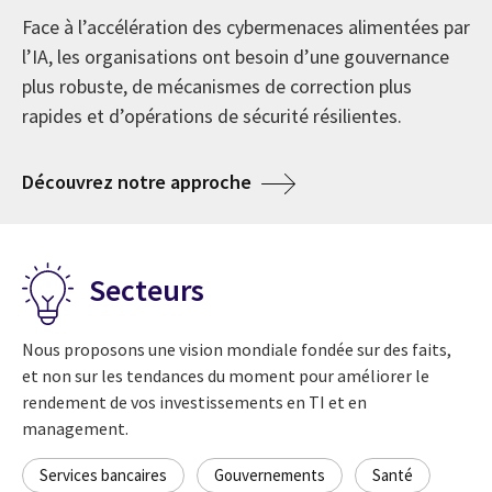
refonte numérique
l’IA
Depuis 1976, CGI est devenue l’une des plus
Face à l’accélération des cybermenaces alimentées par
importantes entreprises de services de conseil en
l’IA, les organisations ont besoin d’une gouvernance
technologie de l’information (TI) et en management
La recherche La voix de nos clients 2026 révèle que les
Optimiser les activités, renforcer la résilience et
plus robuste, de mécanismes de correction plus
au monde. En soulignant nos 50 années en affaires,
organisations vont au-delà d’une ambition de
accroître la capacité d’investir dans l’innovation, la
rapides et d’opérations de sécurité résilientes.
nous célébrons une histoire au service de nos clients
transformation en quête de modernisation et de
transformation et la croissance.
et la création d’une culture d’actionnaire-propriétaire,
résultats d’affaires mesurables.
about La cyberrésilience à l
Découvrez notre approche
toujours tournée vers l’avenir.
about Services de TI en mode délégué ren
En savoir plus
about L’IA provoque une nou
Explorer les perspectives
about 50 ans de CGI
En savoir plus
Secteurs
Nous proposons une vision mondiale fondée sur des faits,
et non sur les tendances du moment pour améliorer le
rendement de vos investissements en TI et en
management.
Services bancaires
Gouvernements
Santé