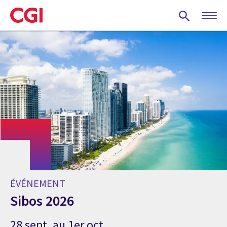
Skip
to
main
content
ÉVÉNEMENT
Sibos 2026
28 sept. au 1er oct.