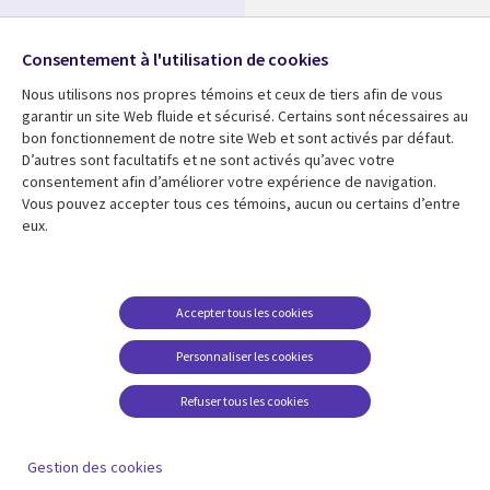
Nos bureaux
Suivez-nous
Consentement à l'utilisation de cookies
Fusions
Nous utilisons nos propres témoins et ceux de tiers afin de vous
Social
Salle de presse
garantir un site Web fluide et sécurisé. Certains sont nécessaires au
Media
bon fonctionnement de notre site Web et sont activés par défaut.
Global
D’autres sont facultatifs et ne sont activés qu’avec votre
FR
consentement afin d’améliorer votre expérience de navigation.
Ressources
Support
Vous pouvez accepter tous ces témoins, aucun ou certains d’entre
eux.
Articles
Accessibilité
Blogues
Données Personnelles
Études de cas
Restrictions et
Accepter tous les cookies
conditions juridiques
Événements
Personnaliser les cookies
Carrières FAQ
Baladodiffusions
Centre de gestion des
Refuser tous les cookies
Vidéos
témoins
En voir plus
Gestion des cookies