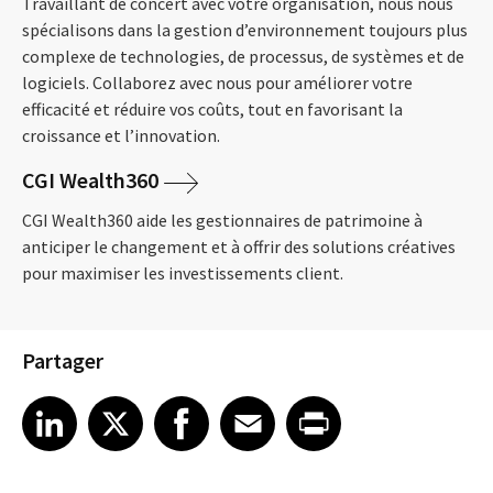
Travaillant de concert avec votre organisation, nous nous
spécialisons dans la gestion d’environnement toujours plus
complexe de technologies, de processus, de systèmes et de
logiciels. Collaborez avec nous pour améliorer votre
efficacité et réduire vos coûts, tout en favorisant la
croissance et l’innovation.
CGI Wealth360
CGI Wealth360 aide les gestionnaires de patrimoine à
anticiper le changement et à offrir des solutions créatives
pour maximiser les investissements client.
Partager
Share article on LinkedIn
Share article on X
Share article on Facebook
Share article on Email
Share article on Print
LinkedIn
X
Facebook
Email
Print