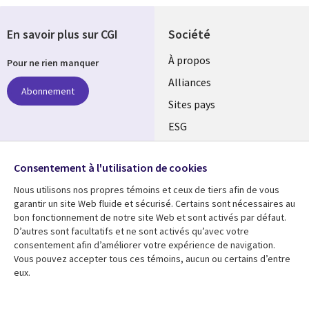
En savoir plus sur CGI
Société
À propos
Pour ne rien manquer
Alliances
Abonnement
Sites pays
ESG
Nos bureaux
Suivez-nous
Consentement à l'utilisation de cookies
Fusions
Nous utilisons nos propres témoins et ceux de tiers afin de vous
Social
Salle de presse
garantir un site Web fluide et sécurisé. Certains sont nécessaires au
Media
bon fonctionnement de notre site Web et sont activés par défaut.
Global
D’autres sont facultatifs et ne sont activés qu’avec votre
FR
consentement afin d’améliorer votre expérience de navigation.
Ressources
Support
Vous pouvez accepter tous ces témoins, aucun ou certains d’entre
eux.
Articles
Accessibilité
Blogues
Données Personnelles