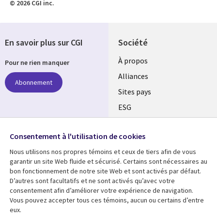
© 2026 CGI inc.
En savoir plus sur CGI
Société
À propos
Pour ne rien manquer
Alliances
Abonnement
Sites pays
ESG
Nos bureaux
Suivez-nous
Consentement à l'utilisation de cookies
Fusions
Nous utilisons nos propres témoins et ceux de tiers afin de vous
Social
Salle de presse
garantir un site Web fluide et sécurisé. Certains sont nécessaires au
Media
bon fonctionnement de notre site Web et sont activés par défaut.
Global
D’autres sont facultatifs et ne sont activés qu’avec votre
FR
consentement afin d’améliorer votre expérience de navigation.
Ressources
Support
Vous pouvez accepter tous ces témoins, aucun ou certains d’entre
eux.
Articles
Accessibilité