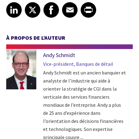
Share article on LinkedIn
Share article on X
Share article on Facebook
Share article on Email
Share article on Print
LinkedIn
X
Facebook
Email
Print
À PROPOS DE L’AUTEUR
Andy Schmidt
Vice-président, Banques de détail
Andy Schmidt est un ancien banquier et
analyste de l’industrie qui aide à
orienter la stratégie de CGI dans la
verticale des services financiers
mondiaux de l’entreprise. Andy a plus
de 25 ans d’expérience dans
l’orientation des décisions financières
et technologiques. Son expertise
principale couvre ...