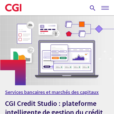
Skip
to
main
content
Services bancaires et marchés des capitaux
CGI Credit Studio : plateforme
intelligente de gestion du crédit