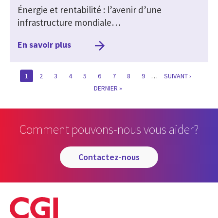
Énergie et rentabilité : l’avenir d’une
infrastructure mondiale…
En savoir plus
CURRENT
1
PAGE
2
PAGE
3
PAGE
4
PAGE
5
PAGE
6
PAGE
7
PAGE
8
PAGE
9
…
SUIVANTE
SUIVANT ›
PAGE
LAST
DERNIER »
PAGE
Comment pouvons-nous vous aider?
contactez-nous