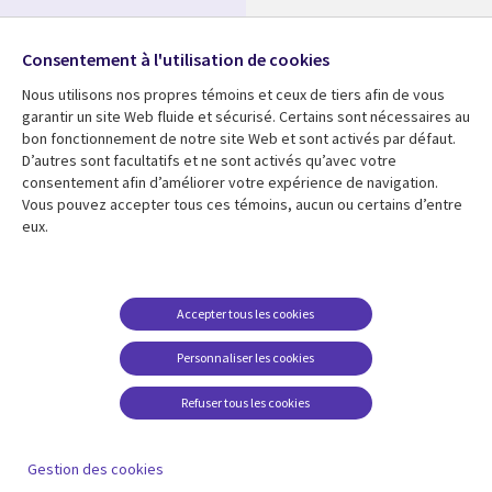
Nos bureaux
Suivez-nous
Consentement à l'utilisation de cookies
Fusions
Nous utilisons nos propres témoins et ceux de tiers afin de vous
Social
Salle de presse
garantir un site Web fluide et sécurisé. Certains sont nécessaires au
Media
bon fonctionnement de notre site Web et sont activés par défaut.
Global
D’autres sont facultatifs et ne sont activés qu’avec votre
FR
consentement afin d’améliorer votre expérience de navigation.
Ressources
Support
Vous pouvez accepter tous ces témoins, aucun ou certains d’entre
eux.
Articles
Accessibilité
Blogues
Données Personnelles
Études de cas
Restrictions et
Accepter tous les cookies
conditions juridiques
Événements
Personnaliser les cookies
Carrières FAQ
Baladodiffusions
Centre de gestion des
Refuser tous les cookies
Vidéos
témoins
En voir plus
Gestion des cookies