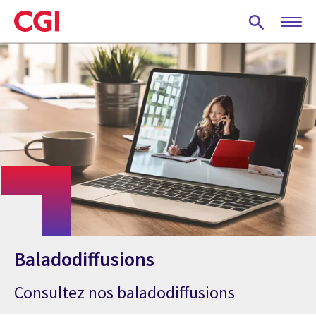
Skip
to
main
content
Baladodiffusions
Consultez nos baladodiffusions