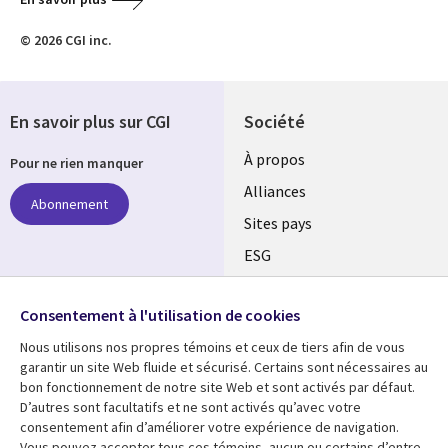
© 2026 CGI inc.
En savoir plus sur CGI
Société
À propos
Pour ne rien manquer
Alliances
Abonnement
Sites pays
ESG
Nos bureaux
Suivez-nous
Consentement à l'utilisation de cookies
Fusions
Nous utilisons nos propres témoins et ceux de tiers afin de vous
Social
Salle de presse
garantir un site Web fluide et sécurisé. Certains sont nécessaires au
Media
bon fonctionnement de notre site Web et sont activés par défaut.
Global
D’autres sont facultatifs et ne sont activés qu’avec votre
FR
consentement afin d’améliorer votre expérience de navigation.
Ressources
Support
Vous pouvez accepter tous ces témoins, aucun ou certains d’entre