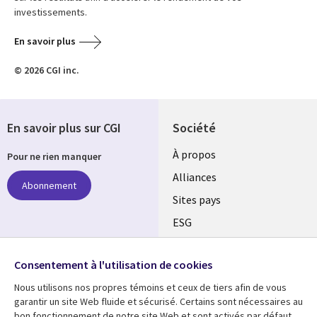
investissements.
En savoir plus
© 2026 CGI inc.
En savoir plus sur CGI
Société
À propos
Pour ne rien manquer
Alliances
Abonnement
Sites pays
ESG
Nos bureaux
Suivez-nous
Consentement à l'utilisation de cookies
Fusions
Nous utilisons nos propres témoins et ceux de tiers afin de vous
Social
Salle de presse
garantir un site Web fluide et sécurisé. Certains sont nécessaires au
Media
bon fonctionnement de notre site Web et sont activés par défaut.