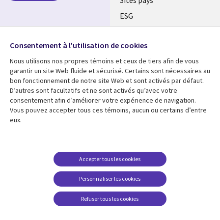
Sites pays
ESG
Nos bureaux
Suivez-nous
Consentement à l'utilisation de cookies
Fusions
Nous utilisons nos propres témoins et ceux de tiers afin de vous
Social
Salle de presse
garantir un site Web fluide et sécurisé. Certains sont nécessaires au
Media
bon fonctionnement de notre site Web et sont activés par défaut.
Global
D’autres sont facultatifs et ne sont activés qu’avec votre
FR
consentement afin d’améliorer votre expérience de navigation.
Ressources
Support
Vous pouvez accepter tous ces témoins, aucun ou certains d’entre
eux.
Articles
Accessibilité
Blogues
Données Personnelles
Études de cas
Restrictions et
Accepter tous les cookies
conditions juridiques
Événements
Personnaliser les cookies
Carrières FAQ
Baladodiffusions
Centre de gestion des
Refuser tous les cookies
Vidéos
témoins
En voir plus