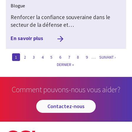
Blogue
Renforcer la confiance souveraine dans le
secteur de la défense et…
En savoir plus
CURRENT
1
PAGE
2
PAGE
3
PAGE
4
PAGE
5
PAGE
6
PAGE
7
PAGE
8
PAGE
9
…
SUIVANTE
SUIVANT ›
PAGE
LAST
DERNIER »
PAGE
Comment pouvons-nous vous aider?
contactez-nous