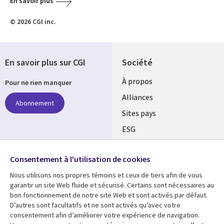
En savoir plus
© 2026 CGI inc.
En savoir plus sur CGI
Société
À propos
Pour ne rien manquer
Alliances
Abonnement
Sites pays
ESG
Nos bureaux
Suivez-nous
Consentement à l'utilisation de cookies
Fusions
Nous utilisons nos propres témoins et ceux de tiers afin de vous
Social
Salle de presse
garantir un site Web fluide et sécurisé. Certains sont nécessaires au
Media
bon fonctionnement de notre site Web et sont activés par défaut.
Global
D’autres sont facultatifs et ne sont activés qu’avec votre
FR
consentement afin d’améliorer votre expérience de navigation.
Ressources
Support