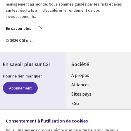
management au monde. Nous sommes guidés par les faits et axés
sur les résultats afin d’accélérer le rendement de vos
investissements.
En savoir plus
© 2026 CGI inc.
En savoir plus sur CGI
Société
À propos
Pour ne rien manquer
Alliances
Abonnement
Sites pays
ESG
Nos bureaux
Suivez-nous
Consentement à l'utilisation de cookies
Fusions
Nous utilisons nos propres témoins et ceux de tiers afin de vous