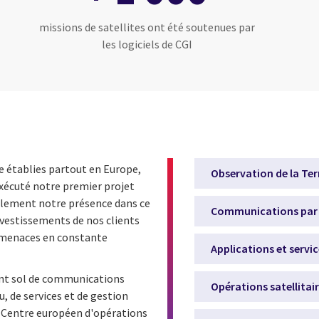
missions de satellites ont été soutenues par
les logiciels de CGI
le établies partout en Europe,
Observation de la Ter
exécuté notre premier projet
ellement notre présence dans ce
Communications par s
nvestissements de nos clients
s menaces en constante
Applications et servi
nt sol de communications
Opérations satellitai
u, de services et de gestion
u Centre européen d'opérations