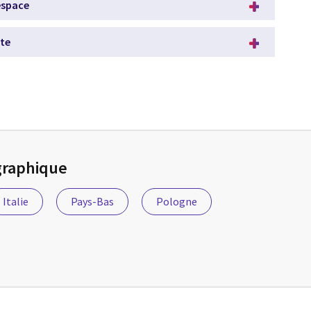
espace
ite
ographique
Italie
Pays-Bas
Pologne