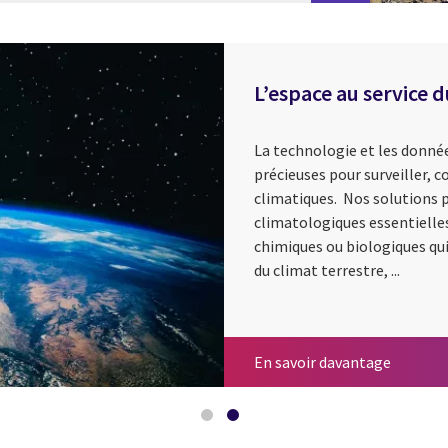
L’espace au service
La technologie et les donnée
précieuses pour surveiller,
climatiques. Nos solutions p
climatologiques essentielles
chimiques ou biologiques qui
du climat terrestre, ...
L’industr
L’espace
En savoir davantage