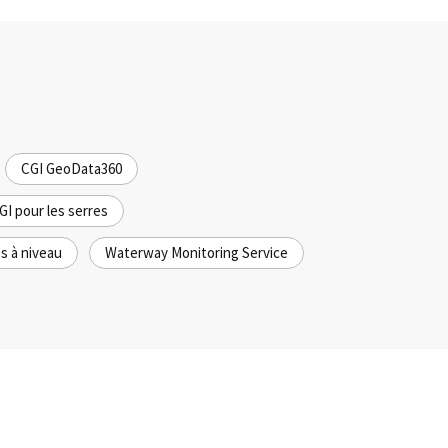
CGI GeoData360
GI pour les serres
s à niveau
Waterway Monitoring Service