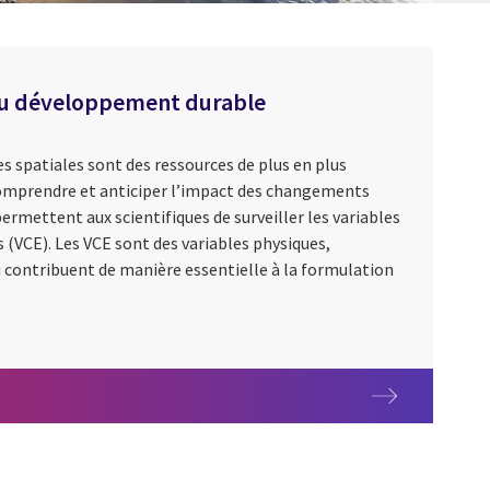
 du développement durable
s spatiales sont des ressources de plus en plus
 comprendre et anticiper l’impact des changements
ermettent aux scientifiques de surveiller les variables
 (VCE). Les VCE sont des variables physiques,
 contribuent de manière essentielle à la formulation
ie spatiale et l’IA
 au service du développement durable