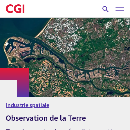
Skip
to
main
content
Industrie spatiale
Observation de la Terre