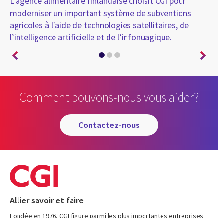
L’agence alimentaire finlandaise choisit CGI pour
CG
moderniser un important système de subventions
agricoles à l’aide de technologies satellitaires, de
l’intelligence artificielle et de l’infonuagique.
Comment pouvons-nous vous aider?
contactez-nous
Allier savoir et faire
Fondée en 1976, CGI figure parmi les plus importantes entreprises