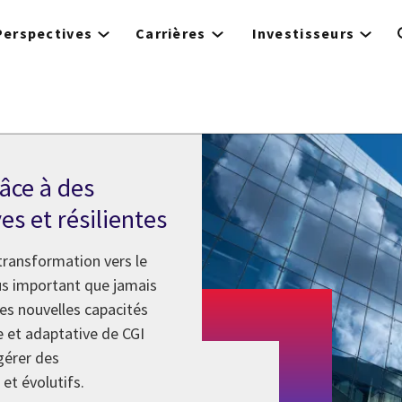
Perspectives
Carrières
Investisseurs
t TI
râce à des
s et résilientes
 transformation vers le
us important que jamais
les nouvelles capacités
ue et adaptative de CGI
 gérer des
et évolutifs.