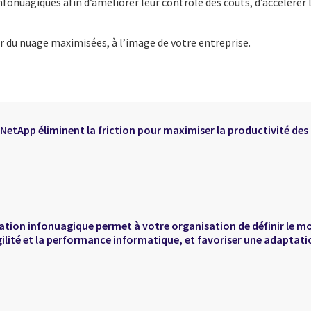
fonuagiques afin d’améliorer leur contrôle des coûts, d’accélérer 
r du nuage maximisées, à l’image de votre entreprise.
etApp éliminent la friction pour maximiser la productivité des 
n infonuagique permet à votre organisation de définir le modè
agilité et la performance informatique, et favoriser une adaptati