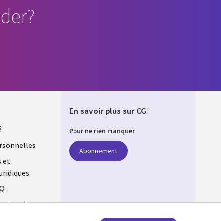
der?
En savoir plus sur CGI
é
Pour ne rien manquer
rsonnelles
Abonnement
s et
uridiques
AQ
estion des