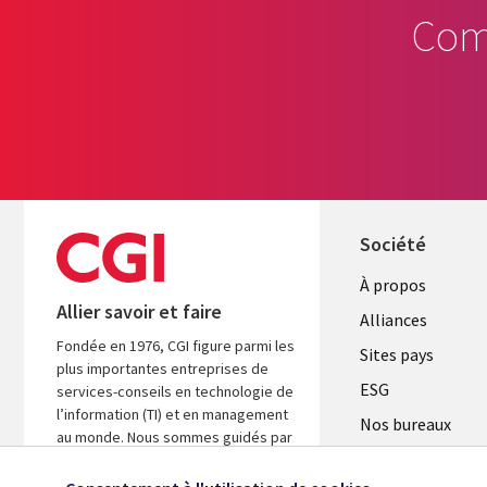
Com
Société
À propos
Allier savoir et faire
Alliances
Fondée en 1976, CGI figure parmi les
Sites pays
plus importantes entreprises de
ESG
services-conseils en technologie de
l’information (TI) et en management
Nos bureaux
au monde. Nous sommes guidés par
Fusions
les faits et axés sur les résultats afin
d’accélérer le rendement de vos