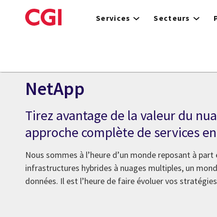
Skip
to
Services
Secteurs
main
content
Alliances
NetApp
Tirez avantage de la valeur du nu
approche complète de services e
Nous sommes à l’heure d’un monde reposant à part e
infrastructures hybrides à nuages multiples, un monde
données. Il est l’heure de faire évoluer vos stratégie