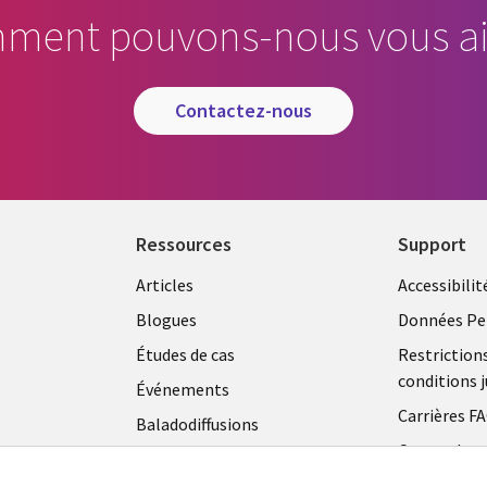
ment pouvons-nous vous ai
contactez-nous
Ressources
Support
Articles
Accessibilit
Blogues
Données Pe
Études de cas
Restriction
conditions j
Événements
Carrières F
Baladodiffusions
Centre de g
Vidéos
témoins