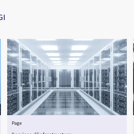
GI
Page