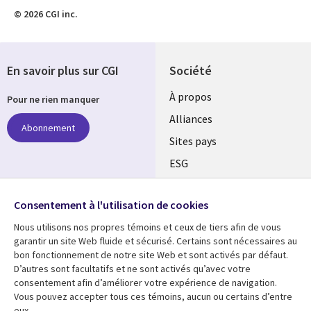
© 2026 CGI inc.
En savoir plus sur CGI
Société
À propos
Pour ne rien manquer
Alliances
Abonnement
Sites pays
ESG
Nos bureaux
Suivez-nous
Consentement à l'utilisation de cookies
Fusions
Nous utilisons nos propres témoins et ceux de tiers afin de vous
Social
Salle de presse
garantir un site Web fluide et sécurisé. Certains sont nécessaires au
Media
bon fonctionnement de notre site Web et sont activés par défaut.
Global
D’autres sont facultatifs et ne sont activés qu’avec votre
FR
consentement afin d’améliorer votre expérience de navigation.
Ressources
Support
Vous pouvez accepter tous ces témoins, aucun ou certains d’entre
eux.