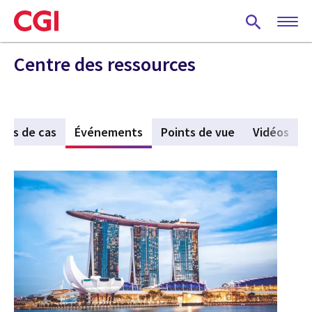
Skip
to
main
content
Centre des ressources
des de cas
Événements
(active tab)
Points de vue
Vidéos