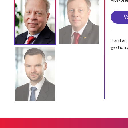
Vice-pré
Vo
Torsten 
gestion d