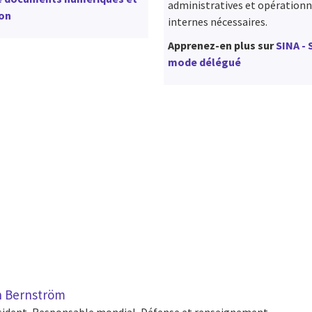
administratives et opérationn
ion
internes nécessaires.
Apprenez-en plus sur
SINA - 
mode délégué
cebook
n Email
cle on Print
n Bernström