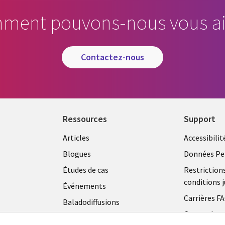
ment pouvons-nous vous ai
contactez-nous
Ressources
Support
Articles
Accessibilit
Blogues
Données Pe
Études de cas
Restriction
conditions j
Événements
Carrières F
Baladodiffusions
Centre de g
Vidéos