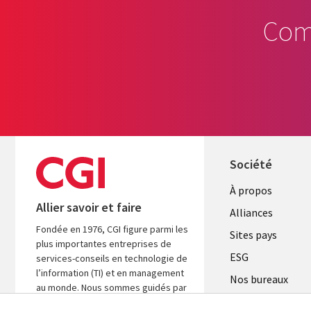
Com
Société
À propos
Allier savoir et faire
Alliances
Fondée en 1976, CGI figure parmi les
Sites pays
plus importantes entreprises de
ESG
services-conseils en technologie de
l’information (TI) et en management
Nos bureaux
au monde. Nous sommes guidés par
Fusions
les faits et axés sur les résultats afin