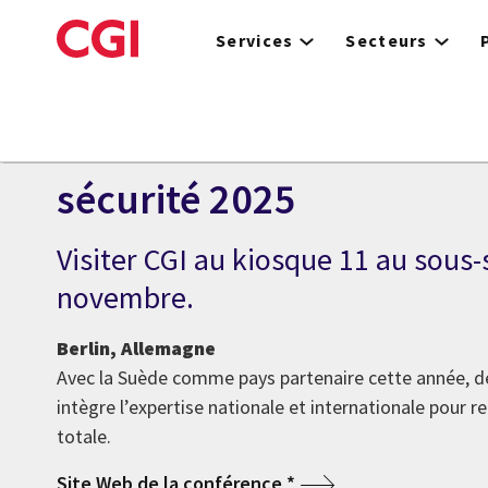
Skip
to
Services
Secteurs
main
content
ÉVÉNEMENT
Conférence de Berlin sur
sécurité 2025
Visiter CGI au kiosque 11 au sous-s
novembre.
Berlin, Allemagne
Avec la Suède comme pays partenaire cette année,
intègre l’expertise nationale et internationale pour r
totale.
Site Web de la conférence *