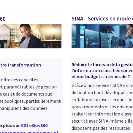
SINA - Services en mode
360
Réduire le fardeau de la gesti
otre transformation
l’information classifiée sur v
et vos budgets internes de TI
offre des capacités
Grâce à nos services SINA en 
et paramétrables de gestion
de bout en bout développés e
e cas et de documents aux
collaboration avec secunet, le
s publiques, particulièrement
gouvernements et les entrepr
 manipulent des données
traiter leur information classi
sécurité avec SINA, même s’ils
n plus sur
CGI eGov360
disposent pas des ressources
de documents numériques et