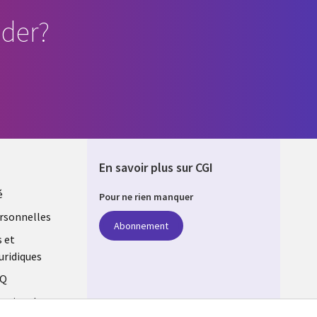
der?
En savoir plus sur CGI
é
Pour ne rien manquer
rsonnelles
Abonnement
s et
uridiques
AQ
estion des