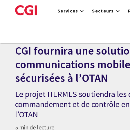
Skip
to
Services
Secteurs
main
content
Centre des médias
COMMUNIQUÉ
CGI fournira une soluti
communications mobile
sécurisées à l’OTAN
Le projet HERMES soutiendra les 
commandement et de contrôle en
l’OTAN
5 min de lecture