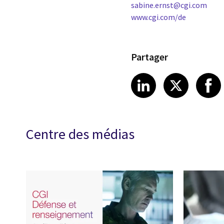
sabine.ernst@cgi.com
www.cgi.com/de
Partager
Share article
Share art
Shar
LinkedIn
X
Centre des médias