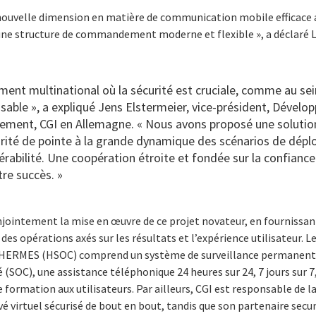
ouvelle dimension en matière de communication mobile efficace a
une structure de commandement moderne et flexible », a déclaré 
ent multinational où la sécurité est cruciale, comme au sein
sable », a expliqué Jens Elstermeier, vice-président, Dévelo
ement, CGI en Allemagne. « Nous avons proposé une solution 
urité de pointe à la grande dynamique des scénarios de dépl
pérabilité. Une coopération étroite et fondée sur la confian
tre succès. »
njointement la mise en œuvre de ce projet novateur, en fournissan
des opérations axés sur les résultats et l’expérience utilisateur. 
es HERMES (HSOC) comprend un système de surveillance permanent
é (SOC), une assistance téléphonique 24 heures sur 24, 7 jours sur 7
 formation aux utilisateurs. Par ailleurs, CGI est responsable de l
ivé virtuel sécurisé de bout en bout, tandis que son partenaire secu