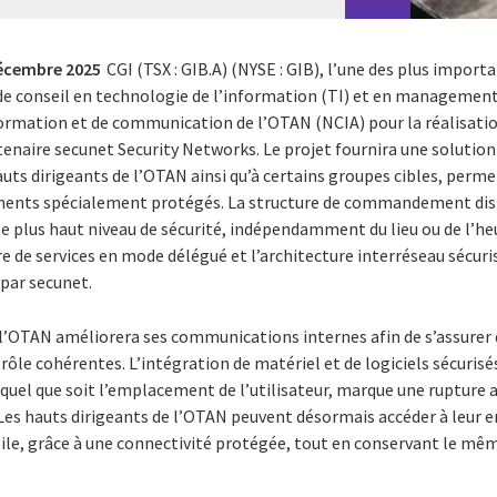
écembre 2025
CGI (TSX : GIB.A) (NYSE : GIB), l’une des plus import
de conseil en technologie de l’information (TI) et en management
formation et de communication de l’OTAN (NCIA) pour la réalisati
tenaire secunet Security Networks. Le projet fournira une solutio
hauts dirigeants de l’OTAN ainsi qu’à certains groupes cibles, per
ents spécialement protégés. La structure de commandement dispos
le plus haut niveau de sécurité, indépendamment du lieu ou de l’he
re de services en mode délégué et l’architecture interréseau sécur
 par secunet.
l’OTAN améliorera ses communications internes afin de s’assurer 
e cohérentes. L’intégration de matériel et de logiciels sécuris
quel que soit l’emplacement de l’utilisateur, marque une rupture 
es hauts dirigeants de l’OTAN peuvent désormais accéder à leur 
e, grâce à une connectivité protégée, tout en conservant le mêm