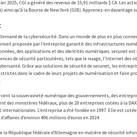
cier 2025, CGI a généré des revenus de 15,91 milliards $ CA. Les acti
) ainsi qu’à la Bourse de New York (GIB). Apprenez-en davantage s
t
 allemand de la cybersécurité. Dans un monde de plus en plus conne
conseil proposée par l’entreprise garantit des infrastructures numé
nnées, des applications et des identités numériques. secunet est 
ces de sécurité particulières, tels que le nuage, l’Internet des obj
ersanté. Grâce aux solutions de sécurité de secunet, les entrepri
 strictes dans le cadre de leurs projets de numérisation et faire pr
.
orcent la souveraineté numérique des gouvernements, des entrepris
ent des ministères fédéraux, plus de 20 entreprises cotées à la DAX
 internationales. L’entreprise a été fondée en 1997. Elle est cotée
 d’affaires d’environ 406 millions d’euros en 2024.
de la République fédérale d’Allemagne en matière de sécurité info