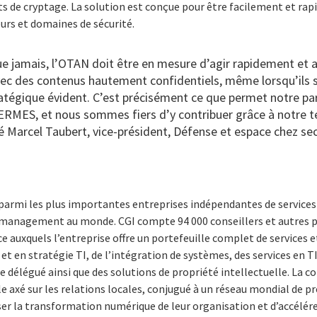
ts de cryptage. La solution est conçue pour être facilement et ra
eurs et domaines de sécurité.
ue jamais, l’OTAN doit être en mesure d’agir rapidement et 
avec des contenus hautement confidentiels, même lorsqu’ils
atégique évident. C’est précisément ce que permet notre pa
HERMES, et nous sommes fiers d’y contribuer grâce à notre 
é Marcel Taubert, vice-président, Défense et espace chez se
 parmi les plus importantes entreprises indépendantes de services
n management au monde. CGI compte 94 000 conseillers et autres p
 auxquels l’entreprise offre un portefeuille complet de services et
 en stratégie TI, de l’intégration de systèmes, des services en TI
e délégué ainsi que des solutions de propriété intellectuelle. La c
e axé sur les relations locales, conjugué à un réseau mondial de pr
ser la transformation numérique de leur organisation et d’accélére