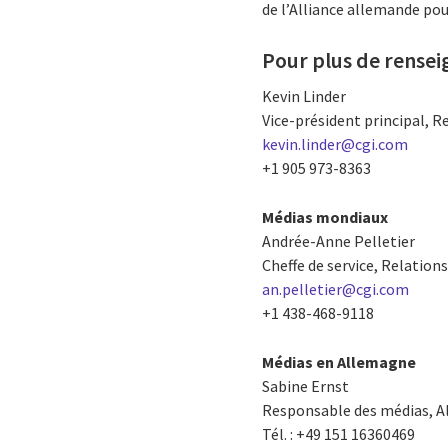
de l’Alliance allemande po
Pour plus de rense
Kevin Linder
Vice-président principal, R
kevin.linder@cgi.com
+1 905 973-8363
Médias mondiaux
Andrée-Anne Pelletier
Cheffe de service, Relation
an.pelletier@cgi.com
+1 438-468-9118
Médias en Allemagne
Sabine Ernst
Responsable des médias, 
Tél. : +49 151 16360469