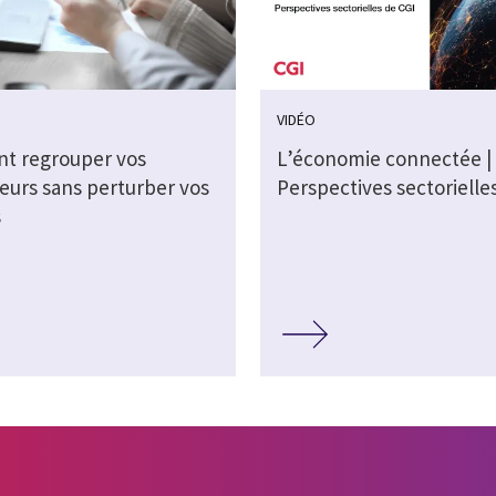
VIDÉO
t regrouper vos
L’économie connectée |
seurs sans perturber vos
Perspectives sectorielle
s