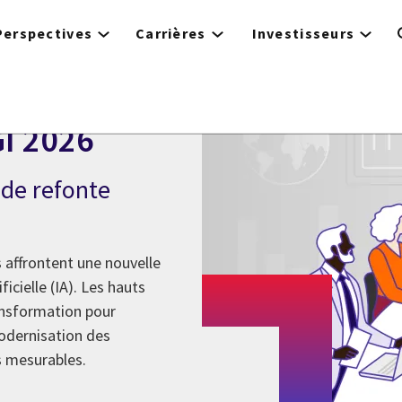
Perspectives
Carrières
Investisseurs
GI 2026
 de refonte
 affrontent une nouvelle
icielle (IA). Les hauts
ansformation pour
odernisation des
s mesurables.