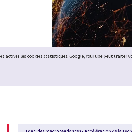
llez activer les cookies statistiques. Google/YouTube peut traiter 
Top 5 des macrotendances - Accélération de la tec