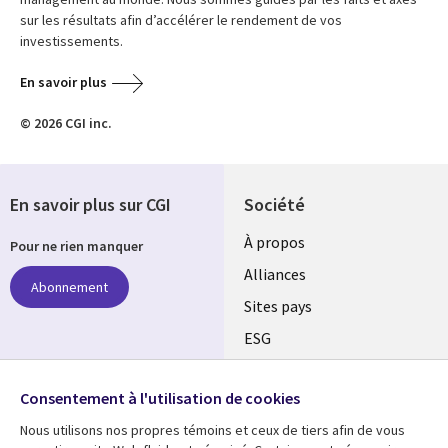
sur les résultats afin d’accélérer le rendement de vos
investissements.
En savoir plus
© 2026 CGI inc.
En savoir plus sur CGI
Société
À propos
Pour ne rien manquer
Alliances
Abonnement
Sites pays
ESG
Nos bureaux
Suivez-nous
Consentement à l'utilisation de cookies
Fusions
Nous utilisons nos propres témoins et ceux de tiers afin de vous
Social
Salle de presse