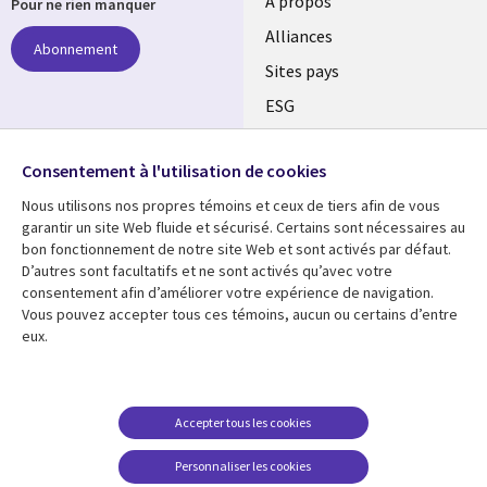
À propos
Pour ne rien manquer
Alliances
Abonnement
Sites pays
ESG
Nos bureaux
Suivez-nous
Consentement à l'utilisation de cookies
Fusions
Nous utilisons nos propres témoins et ceux de tiers afin de vous
Social
Salle de presse
garantir un site Web fluide et sécurisé. Certains sont nécessaires au
Media
bon fonctionnement de notre site Web et sont activés par défaut.
Global
D’autres sont facultatifs et ne sont activés qu’avec votre
FR
consentement afin d’améliorer votre expérience de navigation.
Ressources
Support
Vous pouvez accepter tous ces témoins, aucun ou certains d’entre
eux.
Articles
Accessibilité
Blogues
Données Personnelles
Études de cas
Restrictions et
Accepter tous les cookies
conditions juridiques
Événements
Personnaliser les cookies
Carrières FAQ
Baladodiffusions