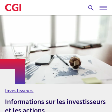
Skip
to
main
content
Investisseurs
Informations sur les investisseurs
et les actions