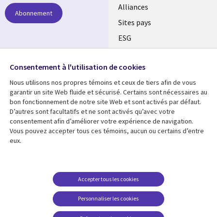
Alliances
Abonnement
Sites pays
ESG
Nos bureaux
Suivez-nous
Consentement à l'utilisation de cookies
Fusions
Nous utilisons nos propres témoins et ceux de tiers afin de vous
Social
Salle de presse
garantir un site Web fluide et sécurisé. Certains sont nécessaires au
Media
bon fonctionnement de notre site Web et sont activés par défaut.
Global
D’autres sont facultatifs et ne sont activés qu’avec votre
FR
consentement afin d’améliorer votre expérience de navigation.
Ressources
Support
Vous pouvez accepter tous ces témoins, aucun ou certains d’entre
eux.
Articles
Accessibilité
Blogues
Données Personnelles
Études de cas
Restrictions et
Accepter tous les cookies
conditions juridiques
Événements
Personnaliser les cookies
Carrières FAQ
Baladodiffusions