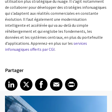
utilisation plus stratégique du nuage. Il s’agit notamment
de collaborer pour développer des stratégies infonuagiques
qui s’adaptent aux réalités commerciales en constante
évolution. Il faut également une modernisation
intelligente et accélérée qui va au-delà du simple
réhébergement et qui englobe les fondements, les
données et les systèmes centraux, en plus du portefeuille
d’applications. Apprenez-en plus sur les
services
infonuagiques offerts par CGI
.
Partager
Share article on LinkedIn
Share article on X
Share article on Facebook
Share article on Email
Share article on Print
LinkedIn
X
Facebook
Email
Print