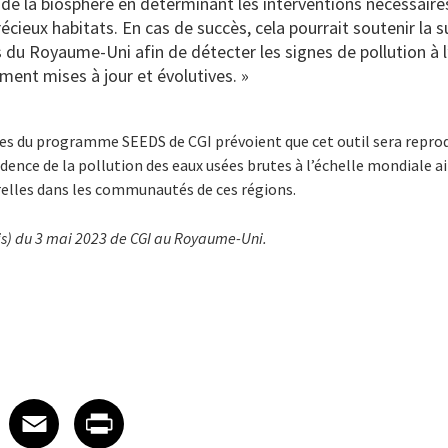
 de la biosphère en déterminant les interventions nécessaire
récieux habitats. En cas de succès, cela pourrait soutenir la s
s du Royaume-Uni afin de détecter les signes de pollution à 
ement mises à jour et évolutives. »
res du programme SEEDS de CGI prévoient que cet outil sera reprod
cidence de la pollution des eaux usées brutes à l’échelle mondiale a
relles dans les communautés de ces régions.
s) du 3 mai 2023 de CGI au Royaume-Uni.
 on LinkedIn
icle on X
e article on Facebook
Share article on Email
Share article on Print
Facebook
Email
Print