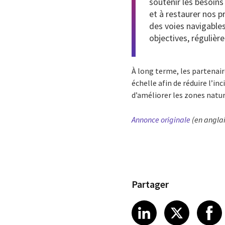
soutenir les besoins
et à restaurer nos p
des voies navigable
objectives, régulièr
À long terme, les partenai
échelle afin de réduire l’in
d’améliorer les zones natu
Annonce originale
(en anglai
Partager
Share article
Share art
Shar
LinkedIn
X