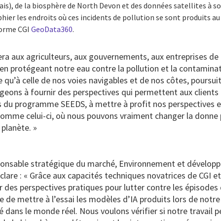
is), de la biosphère de North Devon et des données satellites à so
phier les endroits où ces incidents de pollution se sont produits a
eforme CGI
GeoData360
.
era aux agriculteurs, aux gouvernements, aux entreprises de 
en protégeant notre eau contre la pollution et la contaminati
ie qu’à celle de nos voies navigables et de nos côtes, pours
eons à fournir des perspectives qui permettent aux clients d’a
s du programme SEEDS, à mettre à profit nos perspectives e
 comme celui-ci, où nous pouvons vraiment changer la donne
planète. »
ponsable stratégique du marché, Environnement et dévelop
lare : « Grâce aux capacités techniques novatrices de CGI e
 des perspectives pratiques pour lutter contre les épisodes d
e de mettre à l’essai les modèles d’IA produits lors de notr
té dans le monde réel. Nous voulons vérifier si notre travail 