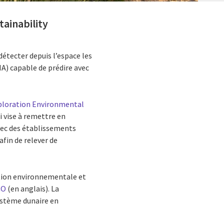
tainability
détecter depuis l’espace les
IA) capable de prédire avec
ploration Environmental
ui vise à remettre en
vec des établissements
afin de relever de
stion environnementale et
CO
(en anglais). La
système dunaire en