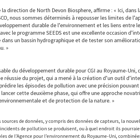
 la direction de North Devon Biosphere, affirme : « Ici, dans 
CO, nous sommes déterminés à repousser les limites de l’app
veloppement durable de l’environnement et les liens entre le
 avec le programme SEEDS est une excellente occasion d’inté
dans un bassin hydrographique et de tester son amélioratio
u. »
sable du développement durable pour CGI au Royaume-Uni, déc
réussie du projet, qui a mené à la création d’un outil d’intell
 prédire les épisodes de pollution avec une précision pouvan
ancer cette deuxième phase, qui offre une approche novatri
environnementale et de protection de la nature. »
 sources de données, y compris des données de capteurs, la nouve
ncidents de pollution se produisent, ou à quel endroit ils pourraien
bles de l’Agence pour l’environnement du Royaume-Uni, combinées