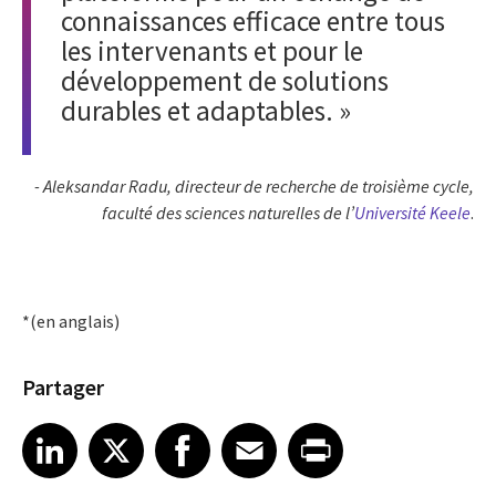
connaissances efficace entre tous
les intervenants et pour le
développement de solutions
durables et adaptables. »
-
Aleksandar Radu, directeur de recherche de troisième cycle,
faculté des sciences naturelles de l’
Université Keele
.
*(en anglais)
Partager
Share article on LinkedIn
Share article on X
Share article on Facebook
Share article on Email
Share article on Print
LinkedIn
X
Facebook
Email
Print