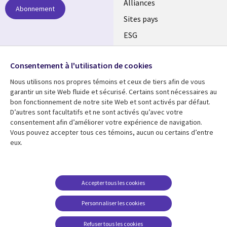
Alliances
Abonnement
Sites pays
ESG
Nos bureaux
Suivez-nous
Consentement à l'utilisation de cookies
Fusions
Nous utilisons nos propres témoins et ceux de tiers afin de vous
Social
Salle de presse
garantir un site Web fluide et sécurisé. Certains sont nécessaires au
Media
bon fonctionnement de notre site Web et sont activés par défaut.
Global
D’autres sont facultatifs et ne sont activés qu’avec votre
FR
consentement afin d’améliorer votre expérience de navigation.
Ressources
Support
Vous pouvez accepter tous ces témoins, aucun ou certains d’entre
eux.
Articles
Accessibilité
Blogues
Données Personnelles
Études de cas
Restrictions et
Accepter tous les cookies
conditions juridiques
Événements
Personnaliser les cookies
Carrières FAQ
Baladodiffusions
Centre de gestion des
Refuser tous les cookies