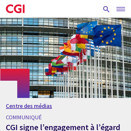
Skip
to
main
content
Centre des médias
COMMUNIQUÉ
CGI signe l’engagement à l’égard