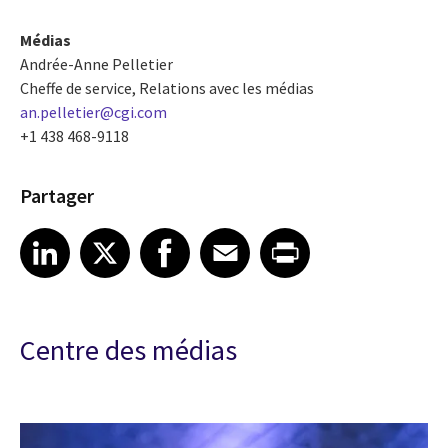
Médias
Andrée-Anne Pelletier
Cheffe de service, Relations avec les médias
an.pelletier@cgi.com
+1 438 468-9118
Partager
Share article on LinkedIn
Share article on X
Share article on Facebook
Share article on Email
Share article on Print
LinkedIn
X
Facebook
Email
Print
Centre des médias