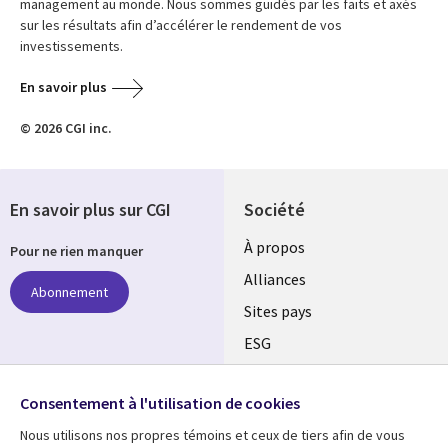
management au monde. Nous sommes guidés par les faits et axés
sur les résultats afin d’accélérer le rendement de vos
investissements.
En savoir plus
© 2026 CGI inc.
En savoir plus sur CGI
Société
À propos
Pour ne rien manquer
Alliances
Abonnement
Sites pays
ESG
Nos bureaux
Suivez-nous
Consentement à l'utilisation de cookies
Fusions
Nous utilisons nos propres témoins et ceux de tiers afin de vous
Social
Salle de presse