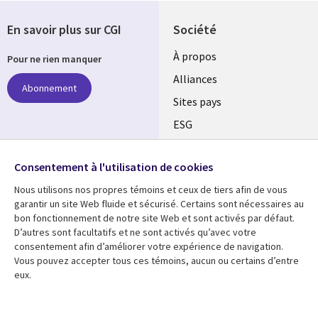
En savoir plus sur CGI
Société
À propos
Pour ne rien manquer
Alliances
Abonnement
Sites pays
ESG
Nos bureaux
Suivez-nous
Consentement à l'utilisation de cookies
Fusions
Nous utilisons nos propres témoins et ceux de tiers afin de vous
Social
Salle de presse
garantir un site Web fluide et sécurisé. Certains sont nécessaires au
Media
bon fonctionnement de notre site Web et sont activés par défaut.
Global
D’autres sont facultatifs et ne sont activés qu’avec votre
FR
consentement afin d’améliorer votre expérience de navigation.
Ressources
Support
Vous pouvez accepter tous ces témoins, aucun ou certains d’entre
eux.
Articles
Accessibilité
Blogues
Données Personnelles