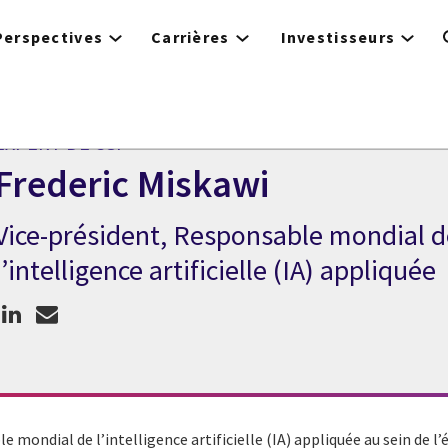
Perspectives
Carrières
Investisseurs
EXPERT DE CGI
Frederic Miskawi
Vice-président, Responsable mondial d
Expert de CGI Frederic Miskawi
l’intelligence artificielle (IA) appliquée
 mondial de l’intelligence artificielle (IA) appliquée au sein de l’