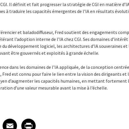
GI. Il définit et fait progresser la stratégie de CGI en matière d’I
nes à traduire les capacités émergentes de l’IA en résultats évolut
férencier et baladodiffuseur, Fred soutient des engagements compl
élérant l’adoption interne de l’IA chez CGI. Ses domaines d’intér
vie du développement logiciel, les architectures d’IA souveraines et
vant être gouvernés et exploités à grande échelle.
ience dans les domaines de l’IA appliquée, de la conception centrée
, Fred est connu pour faire le lien entre la vision des dirigeants et
yen d’augmenter les capacités humaines, en mettant fortement l’a
ation d’une valeur mesurable avant la mise à l’échelle.
 on LinkedIn
icle on X
e article on Facebook
Share article on Email
Share article on Print
Facebook
Email
Print