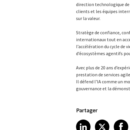
direction technologique de C
clients et les équipes inter
sur la valeur.
Stratège de confiance, con
internationaux tout en acc
l’accélération du cycle de 
d’écosystèmes agentifs pou
Avec plus de 20 ans d’expér
prestation de services agile
Il défend l’IA comme un mo
gouvernance et la démonstr
Partager
Share article
Share art
Shar
LinkedIn
X