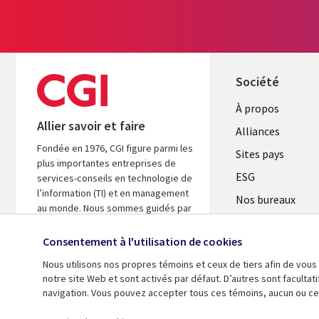
Société
À propos
Allier savoir et faire
Alliances
Fondée en 1976, CGI figure parmi les
Sites pays
plus importantes entreprises de
ESG
services-conseils en technologie de
l’information (TI) et en management
Nos bureaux
au monde. Nous sommes guidés par
Fusions
les faits et axés sur les résultats afin
d’accélérer le rendement de vos
Consentement à l'utilisation de cookies
Salle de presse
investissements.
Nous utilisons nos propres témoins et ceux de tiers afin de vous
notre site Web et sont activés par défaut. D’autres sont faculta
En savoir plus
navigation. Vous pouvez accepter tous ces témoins, aucun ou cer
© 2026 CGI inc.