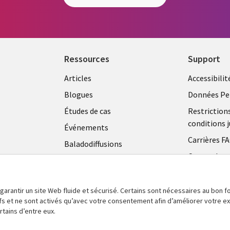
Ressources
Support
Articles
Accessibilit
Blogues
Données Pe
Études de cas
Restriction
conditions j
Événements
Carrières F
Baladodiffusions
Centre de g
Vidéos
témoins
En voir plus
 garantir un site Web fluide et sécurisé. Certains sont nécessaires au bon
tifs et ne sont activés qu’avec votre consentement afin d’améliorer votre 
tains d’entre eux.