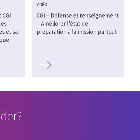
VIDÉO
t CGI
CGI – Défense et renseignement
ces
– Améliorer l’état de
s et sa
préparation à la mission partout
ique
der?