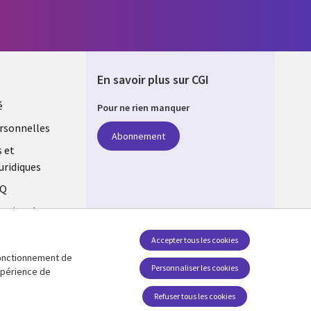
En savoir plus sur CGI
é
Pour ne rien manquer
rsonnelles
Abonnement
s et
uridiques
AQ
estion des
Accepter tous les cookies
 fonctionnement de
Suivez-nous
Personnaliser les cookies
expérience de
Social Media Global FR
Refuser tous les cookies