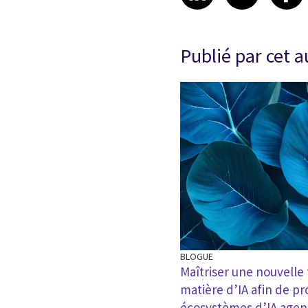
Publié par cet 
BLOGUE
igence artificielle est un
Maîtriser une nouvelle 
imodèle
matière d’IA afin de p
écosystèmes d’IA agen